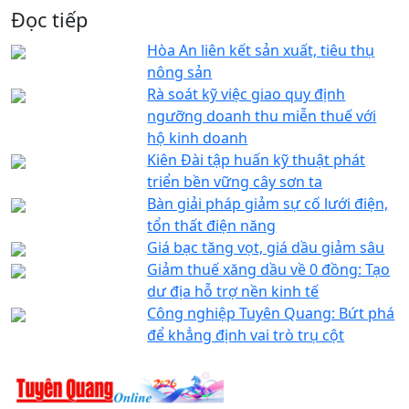
Đọc tiếp
Hòa An liên kết sản xuất, tiêu thụ
nông sản
Rà soát kỹ việc giao quy định
ngưỡng doanh thu miễn thuế với
hộ kinh doanh
Kiên Đài tập huấn kỹ thuật phát
triển bền vững cây sơn ta
Bàn giải pháp giảm sự cố lưới điện,
tổn thất điện năng
Giá bạc tăng vọt, giá dầu giảm sâu
Giảm thuế xăng dầu về 0 đồng: Tạo
dư địa hỗ trợ nền kinh tế
Công nghiệp Tuyên Quang: Bứt phá
để khẳng định vai trò trụ cột