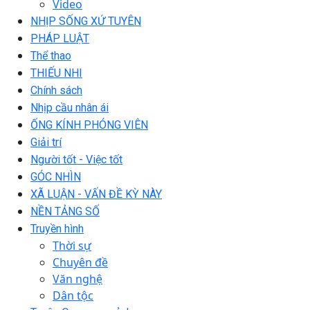
Video
NHỊP SỐNG XỨ TUYÊN
PHÁP LUẬT
Thể thao
THIẾU NHI
Chính sách
Nhịp cầu nhân ái
ỐNG KÍNH PHÓNG VIÊN
Giải trí
Người tốt - Việc tốt
GÓC NHÌN
XÃ LUẬN - VẤN ĐỀ KỲ NÀY
NỀN TẢNG SỐ
Truyền hình
Thời sự
Chuyên đề
Văn nghệ
Dân tộc