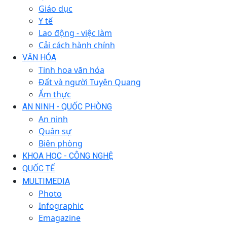
Giáo dục
Y tế
Lao động - việc làm
Cải cách hành chính
VĂN HÓA
Tinh hoa văn hóa
Đất và người Tuyên Quang
Ẩm thực
AN NINH - QUỐC PHÒNG
An ninh
Quân sự
Biên phòng
KHOA HỌC - CÔNG NGHỆ
QUỐC TẾ
MULTIMEDIA
Photo
Infographic
Emagazine