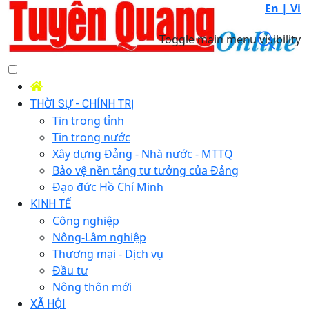
En |
Vi
Toggle main menu visibility
THỜI SỰ - CHÍNH TRỊ
Tin trong tỉnh
Tin trong nước
Xây dựng Đảng - Nhà nước - MTTQ
Bảo vệ nền tảng tư tưởng của Đảng
Đạo đức Hồ Chí Minh
KINH TẾ
Công nghiệp
Nông-Lâm nghiệp
Thương mại - Dịch vụ
Đầu tư
Nông thôn mới
XÃ HỘI