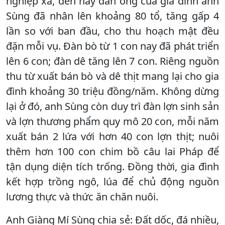
nghiệp xã, đến nay đàn ong của gia đình anh
Sùng đã nhân lên khoảng 80 tổ, tăng gấp 4
lần so với ban đầu, cho thu hoạch mật đều
đặn mỗi vụ. Đàn bò từ 1 con nay đã phát triển
lên 6 con; đàn dê tăng lên 7 con. Riêng nguồn
thu từ xuất bán bò và dê thịt mang lại cho gia
đình khoảng 30 triệu đồng/năm. Không dừng
lại ở đó, anh Sùng còn duy trì đàn lợn sinh sản
và lợn thương phẩm quy mô 20 con, mỗi năm
xuất bán 2 lứa với hơn 40 con lợn thịt; nuôi
thêm hơn 100 con chim bồ câu lai Pháp để
tận dụng diện tích trống. Đồng thời, gia đình
kết hợp trồng ngô, lúa để chủ động nguồn
lương thực và thức ăn chăn nuôi.
Anh Giàng Mí Sùng chia sẻ: Đất dốc, đá nhiều,