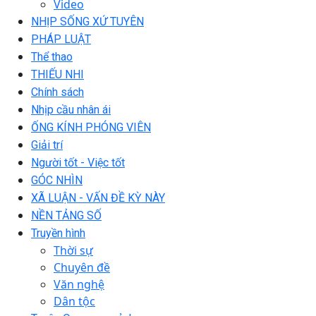
Video
NHỊP SỐNG XỨ TUYÊN
PHÁP LUẬT
Thể thao
THIẾU NHI
Chính sách
Nhịp cầu nhân ái
ỐNG KÍNH PHÓNG VIÊN
Giải trí
Người tốt - Việc tốt
GÓC NHÌN
XÃ LUẬN - VẤN ĐỀ KỲ NÀY
NỀN TẢNG SỐ
Truyền hình
Thời sự
Chuyên đề
Văn nghệ
Dân tộc