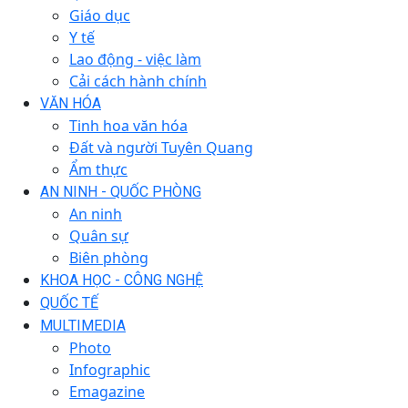
Giáo dục
Y tế
Lao động - việc làm
Cải cách hành chính
VĂN HÓA
Tinh hoa văn hóa
Đất và người Tuyên Quang
Ẩm thực
AN NINH - QUỐC PHÒNG
An ninh
Quân sự
Biên phòng
KHOA HỌC - CÔNG NGHỆ
QUỐC TẾ
MULTIMEDIA
Photo
Infographic
Emagazine