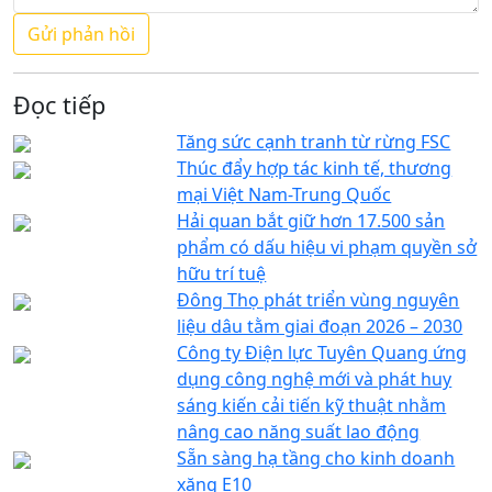
Đọc tiếp
Tăng sức cạnh tranh từ rừng FSC
Thúc đẩy hợp tác kinh tế, thương
mại Việt Nam-Trung Quốc
Hải quan bắt giữ hơn 17.500 sản
phẩm có dấu hiệu vi phạm quyền sở
hữu trí tuệ
Đông Thọ phát triển vùng nguyên
liệu dâu tằm giai đoạn 2026 – 2030
Công ty Điện lực Tuyên Quang ứng
dụng công nghệ mới và phát huy
sáng kiến cải tiến kỹ thuật nhằm
nâng cao năng suất lao động
Sẵn sàng hạ tầng cho kinh doanh
xăng E10