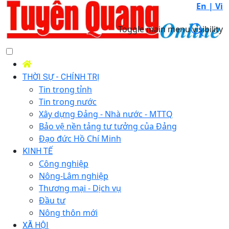
En |
Vi
Toggle main menu visibility
THỜI SỰ - CHÍNH TRỊ
Tin trong tỉnh
Tin trong nước
Xây dựng Đảng - Nhà nước - MTTQ
Bảo vệ nền tảng tư tưởng của Đảng
Đạo đức Hồ Chí Minh
KINH TẾ
Công nghiệp
Nông-Lâm nghiệp
Thương mại - Dịch vụ
Đầu tư
Nông thôn mới
XÃ HỘI