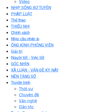
Video
NHỊP SỐNG XỨ TUYÊN
PHÁP LUẬT
Thể thao
THIẾU NHI
Chính sách
Nhịp cầu nhân ái
ỐNG KÍNH PHÓNG VIÊN
Giải trí
Người tốt - Việc tốt
GÓC NHÌN
XÃ LUẬN - VẤN ĐỀ KỲ NÀY
NỀN TẢNG SỐ
Truyền hình
Thời sự
Chuyên đề
Văn nghệ
Dân tộc