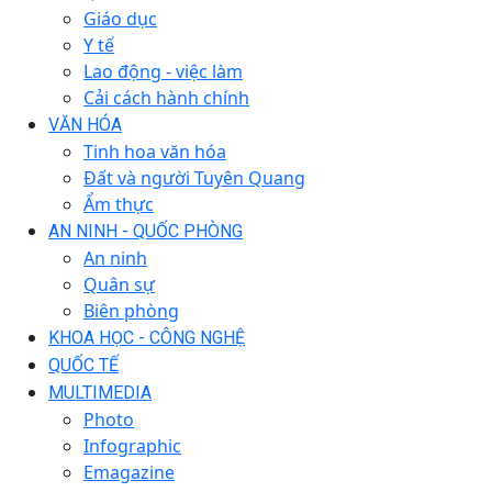
Giáo dục
Y tế
Lao động - việc làm
Cải cách hành chính
VĂN HÓA
Tinh hoa văn hóa
Đất và người Tuyên Quang
Ẩm thực
AN NINH - QUỐC PHÒNG
An ninh
Quân sự
Biên phòng
KHOA HỌC - CÔNG NGHỆ
QUỐC TẾ
MULTIMEDIA
Photo
Infographic
Emagazine