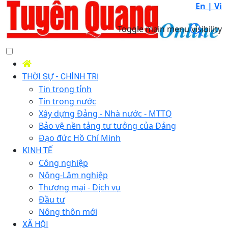
En |
Vi
Toggle main menu visibility
THỜI SỰ - CHÍNH TRỊ
Tin trong tỉnh
Tin trong nước
Xây dựng Đảng - Nhà nước - MTTQ
Bảo vệ nền tảng tư tưởng của Đảng
Đạo đức Hồ Chí Minh
KINH TẾ
Công nghiệp
Nông-Lâm nghiệp
Thương mại - Dịch vụ
Đầu tư
Nông thôn mới
XÃ HỘI