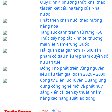
Quy định 4 phương thức khai thác
tài sản kết cấu hạ tầng của Nhà
nước
Phát triển chăn nuôi theo hướng
hàng hóa
Tăng sức cạnh tranh từ rừng FSC
Thúc đẩy hợp tác kinh tế, thương
mại Việt Nam-Trung Quốc
Hải quan bắt giữ hơn 17.500 sản
phẩm có dấu hiệu vi phạm quyền sở
hữu trí tuệ
Đông Thọ phát triển vùng nguyên
liệu dâu tằm giai đoạn 2026 – 2030
Công ty Điện lực Tuyên Quang ứng
dụng công nghệ mới và phát huy
sáng kiến cải tiến kỹ thuật nhằm
nâng cao năng suất lao động