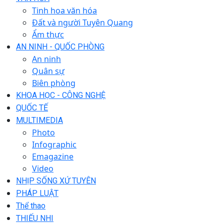
Tinh hoa văn hóa
Đất và người Tuyên Quang
Ẩm thực
AN NINH - QUỐC PHÒNG
An ninh
Quân sự
Biên phòng
KHOA HỌC - CÔNG NGHỆ
QUỐC TẾ
MULTIMEDIA
Photo
Infographic
Emagazine
Video
NHỊP SỐNG XỨ TUYÊN
PHÁP LUẬT
Thể thao
THIẾU NHI