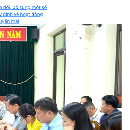
a đổi, bổ sung một số
y định về hoạt động
uyến mại