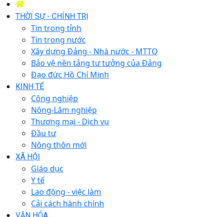
THỜI SỰ - CHÍNH TRỊ
Tin trong tỉnh
Tin trong nước
Xây dựng Đảng - Nhà nước - MTTQ
Bảo vệ nền tảng tư tưởng của Đảng
Đạo đức Hồ Chí Minh
KINH TẾ
Công nghiệp
Nông-Lâm nghiệp
Thương mại - Dịch vụ
Đầu tư
Nông thôn mới
XÃ HỘI
Giáo dục
Y tế
Lao động - việc làm
Cải cách hành chính
VĂN HÓA