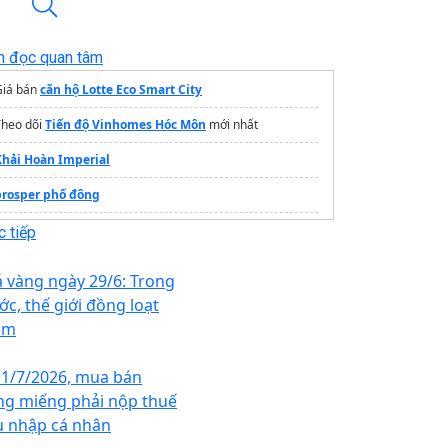
n đọc quan tâm
Giá bán
căn hộ Lotte Eco Smart City
Theo dõi
Tiến độ Vinhomes Hóc Môn
mới nhất
Khải Hoàn Imperial
prosper phố đông
dự án Hồng Hạc City
 tiếp
iver Collection
á vàng ngày 29/6: Trong
Theo dõi
Vinhomes Olympic Hà Nội
liên tục
ớc, thế giới đồng loạt
ảm
 1/7/2026, mua bán
ng miếng phải nộp thuế
u nhập cá nhân