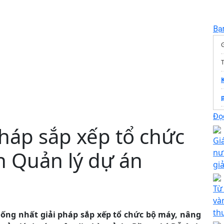
Bạ
Đọc
háp sắp xếp tổ chức
R
Gi
n Quản lý dự án
nư
gi
Từ
và
th
hống nhất giải pháp sắp xếp tổ chức bộ máy, nâng