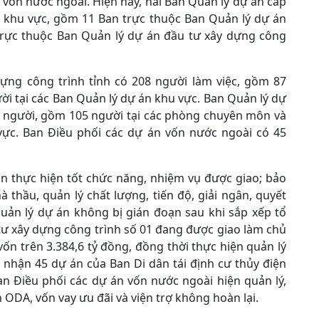
 vốn nước ngoài. Hiện nay, hai Ban Quản lý dự án cấp
án khu vực, gồm 11 Ban trực thuộc Ban Quản lý dự án
 trực thuộc Ban Quản lý dự án đầu tư xây dựng công
ựng công trình tỉnh có 208 người làm việc, gồm 87
i tại các Ban Quản lý dự án khu vực. Ban Quản lý dự
1 người, gồm 105 người tại các phòng chuyên môn và
vực. Ban Điều phối các dự án vốn nước ngoài có 45
ản thực hiện tốt chức năng, nhiệm vụ được giao; bảo
 thầu, quản lý chất lượng, tiến độ, giải ngân, quyết
uản lý dự án không bị gián đoạn sau khi sắp xếp tổ
tư xây dựng công trình số 01 đang được giao làm chủ
ốn trên 3.384,6 tỷ đồng, đồng thời thực hiện quản lý
p nhận 45 dự án của Ban Di dân tái định cư thủy điện
an Điều phối các dự án vốn nước ngoài hiện quản lý,
 ODA, vốn vay ưu đãi và viện trợ không hoàn lại.