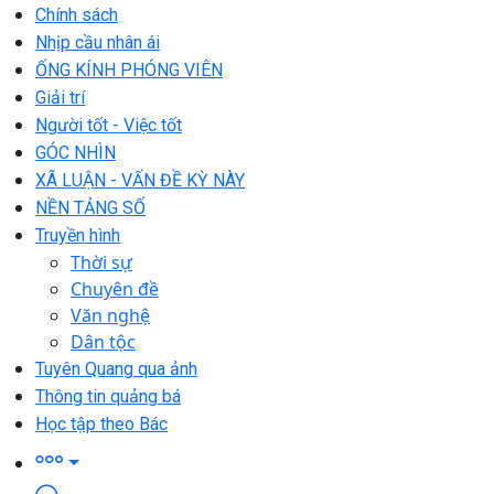
Chính sách
Nhịp cầu nhân ái
ỐNG KÍNH PHÓNG VIÊN
Giải trí
Người tốt - Việc tốt
GÓC NHÌN
XÃ LUẬN - VẤN ĐỀ KỲ NÀY
NỀN TẢNG SỐ
Truyền hình
Thời sự
Chuyên đề
Văn nghệ
Dân tộc
Tuyên Quang qua ảnh
Thông tin quảng bá
Học tập theo Bác