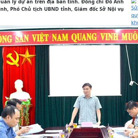
uản lý dự án trên địa bàn tỉnh. Đồng chí Đỗ Anh
Sử
nh, Phó Chủ tịch UBND tỉnh, Giám đốc Sở Nội vụ
qu
kh