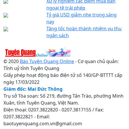
Xử lý nghiêm các điểm mua bán
ngoại tệ trái phép
Tỷ giá USD giảm nhẹ trong sáng
nay
Tăng tốc hoàn thành nhiệm vụ thu
ngân sách
© 2020
Báo Tuyên Quang Online
- Cơ quan chủ quản:
Tỉnh uỷ tỉnh Tuyên Quang
Giấy phép hoạt động báo điện tử số 140/GP-BTTTT cấp
ngày 17/03/2022
Giám đốc: Mai Đức Thông
Trụ sở Tòa soạn: Số 219, đường Tân Trào, phường Minh
Xuân, tỉnh Tuyên Quang, Việt Nam.
Điện thoại: 0207.3822820 - 0207.3817155 / Fax:
0207.3822821 - Email:
baotuyenquang.com.vn@gmail.com