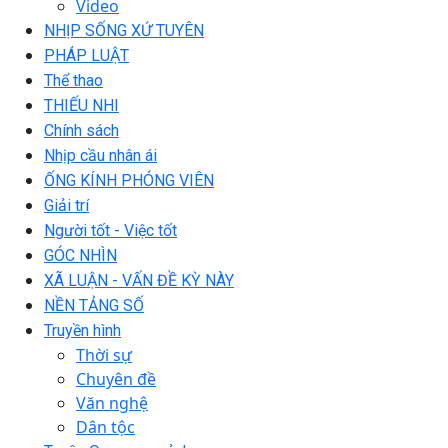
Video
NHỊP SỐNG XỨ TUYÊN
PHÁP LUẬT
Thể thao
THIẾU NHI
Chính sách
Nhịp cầu nhân ái
ỐNG KÍNH PHÓNG VIÊN
Giải trí
Người tốt - Việc tốt
GÓC NHÌN
XÃ LUẬN - VẤN ĐỀ KỲ NÀY
NỀN TẢNG SỐ
Truyền hình
Thời sự
Chuyên đề
Văn nghệ
Dân tộc