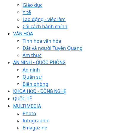
Giáo dục
Y tế
Lao động - việc làm
Cải cách hành chính
VĂN HÓA
Tinh hoa văn hóa
Đất và người Tuyên Quang
Ẩm thực
AN NINH - QUỐC PHÒNG
An ninh
Quân sự
Biên phòng
KHOA HỌC - CÔNG NGHỆ
QUỐC TẾ
MULTIMEDIA
Photo
Infographic
Emagazine