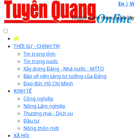
En |
Vi
Toggle main menu visibility
THỜI SỰ - CHÍNH TRỊ
Tin trong tỉnh
Tin trong nước
Xây dựng Đảng - Nhà nước - MTTQ
Bảo vệ nền tảng tư tưởng của Đảng
Đạo đức Hồ Chí Minh
KINH TẾ
Công nghiệp
Nông-Lâm nghiệp
Thương mại - Dịch vụ
Đầu tư
Nông thôn mới
XÃ HỘI