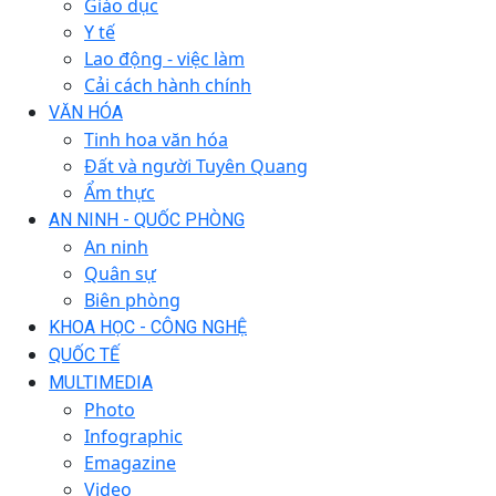
Giáo dục
Y tế
Lao động - việc làm
Cải cách hành chính
VĂN HÓA
Tinh hoa văn hóa
Đất và người Tuyên Quang
Ẩm thực
AN NINH - QUỐC PHÒNG
An ninh
Quân sự
Biên phòng
KHOA HỌC - CÔNG NGHỆ
QUỐC TẾ
MULTIMEDIA
Photo
Infographic
Emagazine
Video