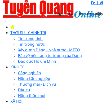
En |
Vi
Toggle main menu visibility
THỜI SỰ - CHÍNH TRỊ
Tin trong tỉnh
Tin trong nước
Xây dựng Đảng - Nhà nước - MTTQ
Bảo vệ nền tảng tư tưởng của Đảng
Đạo đức Hồ Chí Minh
KINH TẾ
Công nghiệp
Nông-Lâm nghiệp
Thương mại - Dịch vụ
Đầu tư
Nông thôn mới
XÃ HỘI