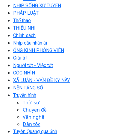
NHỊP SỐNG XỨ TUYÊN
PHÁP LUẬT
Thể thao
THIẾU NHI
Chính sách
Nhịp cầu nhân ái
ỐNG KÍNH PHÓNG VIÊN
Giải trí
Người tốt - Việc tốt
GÓC NHÌN
XÃ LUẬN - VẤN ĐỀ KỲ NÀY
NỀN TẢNG SỐ
Truyền hình
Thời sự
Chuyên đề
Văn nghệ
Dân tộc
Tuyên Quang qua ảnh