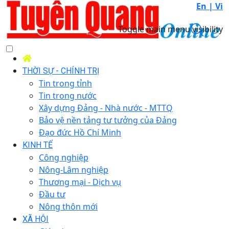
En |
Vi
Toggle main menu visibility
THỜI SỰ - CHÍNH TRỊ
Tin trong tỉnh
Tin trong nước
Xây dựng Đảng - Nhà nước - MTTQ
Bảo vệ nền tảng tư tưởng của Đảng
Đạo đức Hồ Chí Minh
KINH TẾ
Công nghiệp
Nông-Lâm nghiệp
Thương mại - Dịch vụ
Đầu tư
Nông thôn mới
XÃ HỘI