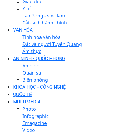
Giáo dục
Y tế
Lao động - việc làm
Cải cách hành chính
VĂN HÓA
Tinh hoa văn hóa
Đất và người Tuyên Quang
Ẩm thực
AN NINH - QUỐC PHÒNG
An ninh
Quân sự
Biên phòng
KHOA HỌC - CÔNG NGHỆ
QUỐC TẾ
MULTIMEDIA
Photo
Infographic
Emagazine
Video