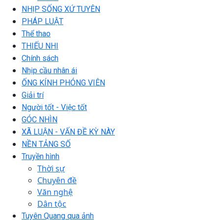
NHỊP SỐNG XỨ TUYÊN
PHÁP LUẬT
Thể thao
THIẾU NHI
Chính sách
Nhịp cầu nhân ái
ỐNG KÍNH PHÓNG VIÊN
Giải trí
Người tốt - Việc tốt
GÓC NHÌN
XÃ LUẬN - VẤN ĐỀ KỲ NÀY
NỀN TẢNG SỐ
Truyền hình
Thời sự
Chuyên đề
Văn nghệ
Dân tộc
Tuyên Quang qua ảnh