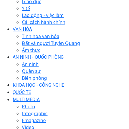
Giáo dục
Y tế
Lao động - việc làm
Cải cách hành chính
VĂN HÓA
Tinh hoa văn hóa
Đất và người Tuyên Quang
Ẩm thực
AN NINH - QUỐC PHÒNG
An ninh
Quân sự
Biên phòng
KHOA HỌC - CÔNG NGHỆ
QUỐC TẾ
MULTIMEDIA
Photo
Infographic
Emagazine
Video