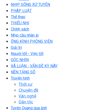
NHỊP SỐNG XỨ TUYÊN
PHÁP LUẬT
Thể thao
THIẾU NHI
Chính sách
Nhịp cầu nhân ái
ỐNG KÍNH PHÓNG VIÊN
Giải trí
Người tốt - Việc tốt
GÓC NHÌN
XÃ LUẬN - VẤN ĐỀ KỲ NÀY
NỀN TẢNG SỐ
Truyền hình
Thời sự
Chuyên đề
Văn nghệ
Dân tộc
Tuyên Quang qua ảnh