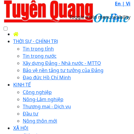
En |
Vi
Toggle main menu visibility
THỜI SỰ - CHÍNH TRỊ
Tin trong tỉnh
Tin trong nước
Xây dựng Đảng - Nhà nước - MTTQ
Bảo vệ nền tảng tư tưởng của Đảng
Đạo đức Hồ Chí Minh
KINH TẾ
Công nghiệp
Nông-Lâm nghiệp
Thương mại - Dịch vụ
Đầu tư
Nông thôn mới
XÃ HỘI