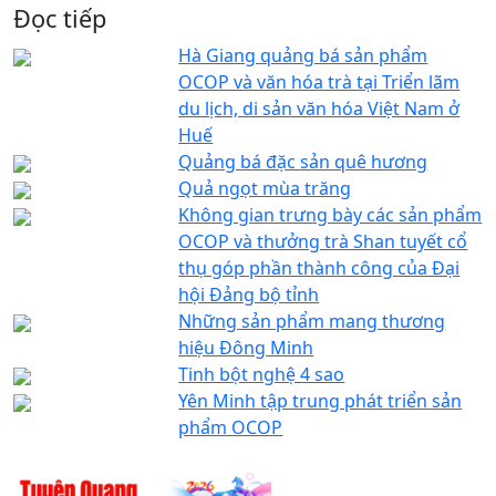
Đọc tiếp
Hà Giang quảng bá sản phẩm
OCOP và văn hóa trà tại Triển lãm
du lịch, di sản văn hóa Việt Nam ở
Huế
Quảng bá đặc sản quê hương
Quả ngọt mùa trăng
Không gian trưng bày các sản phẩm
OCOP và thưởng trà Shan tuyết cổ
thụ góp phần thành công của Đại
hội Đảng bộ tỉnh
Những sản phẩm mang thương
hiệu Đông Minh
Tinh bột nghệ 4 sao
Yên Minh tập trung phát triển sản
phẩm OCOP