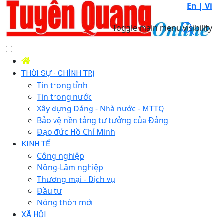
En |
Vi
Toggle main menu visibility
THỜI SỰ - CHÍNH TRỊ
Tin trong tỉnh
Tin trong nước
Xây dựng Đảng - Nhà nước - MTTQ
Bảo vệ nền tảng tư tưởng của Đảng
Đạo đức Hồ Chí Minh
KINH TẾ
Công nghiệp
Nông-Lâm nghiệp
Thương mại - Dịch vụ
Đầu tư
Nông thôn mới
XÃ HỘI