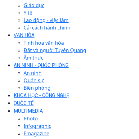
Giáo dục
Y tế
Lao động - việc làm
Cải cách hành chính
VĂN HÓA
Tinh hoa văn hóa
Đất và người Tuyên Quang
Ẩm thực
AN NINH - QUỐC PHÒNG
An ninh
Quân sự
Biên phòng
KHOA HỌC - CÔNG NGHỆ
QUỐC TẾ
MULTIMEDIA
Photo
Infographic
Emagazine