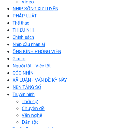
Video
NHỊP SỐNG XỨ TUYÊN
PHÁP LUẬT
Thể thao
THIẾU NHI
Chính sách
Nhịp cầu nhân ái
ỐNG KÍNH PHÓNG VIÊN
Giải trí
Người tốt - Việc tốt
GÓC NHÌN
XÃ LUẬN - VẤN ĐỀ KỲ NÀY
NỀN TẢNG SỐ
Truyền hình
Thời sự
Chuyên đề
Văn nghệ
Dân tộc