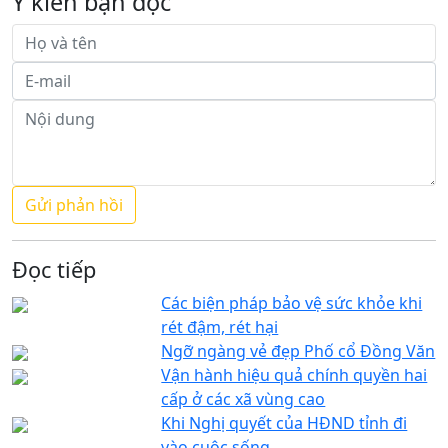
Ý kiến bạn đọc
Đọc tiếp
Các biện pháp bảo vệ sức khỏe khi
rét đậm, rét hại
Ngỡ ngàng vẻ đẹp Phố cổ Đồng Văn
Vận hành hiệu quả chính quyền hai
cấp ở các xã vùng cao
Khi Nghị quyết của HĐND tỉnh đi
vào cuộc sống