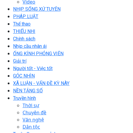
Video
NHỊP SỐNG XỨ TUYÊN
PHÁP LUẬT
Thể thao
THIẾU NHI
Chính sách
Nhịp cầu nhân ái
ỐNG KÍNH PHÓNG VIÊN
Giải trí
Người tốt - Việc tốt
GÓC NHÌN
XÃ LUẬN - VẤN ĐỀ KỲ NÀY
NỀN TẢNG SỐ
Truyền hình
Thời sự
Chuyên đề
Văn nghệ
Dân tộc