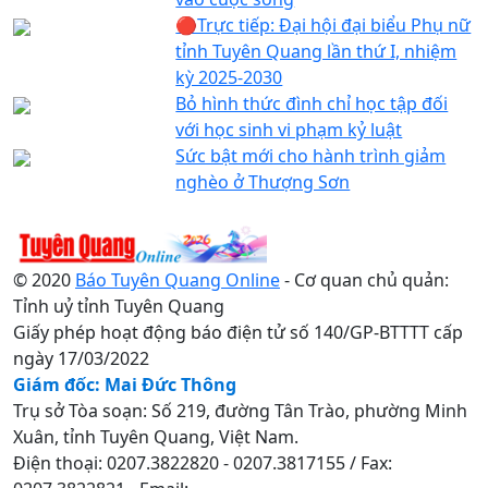
🔴Trực tiếp: Đại hội đại biểu Phụ nữ
tỉnh Tuyên Quang lần thứ I, nhiệm
kỳ 2025-2030
Bỏ hình thức đình chỉ học tập đối
với học sinh vi phạm kỷ luật
Sức bật mới cho hành trình giảm
nghèo ở Thượng Sơn
© 2020
Báo Tuyên Quang Online
- Cơ quan chủ quản:
Tỉnh uỷ tỉnh Tuyên Quang
Giấy phép hoạt động báo điện tử số 140/GP-BTTTT cấp
ngày 17/03/2022
Giám đốc: Mai Đức Thông
Trụ sở Tòa soạn: Số 219, đường Tân Trào, phường Minh
Xuân, tỉnh Tuyên Quang, Việt Nam.
Điện thoại: 0207.3822820 - 0207.3817155 / Fax: