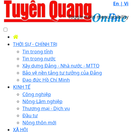
En |
Vi
Toggle main menu visibility
THỜI SỰ - CHÍNH TRỊ
Tin trong tỉnh
Tin trong nước
Xây dựng Đảng - Nhà nước - MTTQ
Bảo vệ nền tảng tư tưởng của Đảng
Đạo đức Hồ Chí Minh
KINH TẾ
Công nghiệp
Nông-Lâm nghiệp
Thương mại - Dịch vụ
Đầu tư
Nông thôn mới
XÃ HỘI