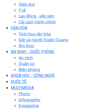
Giáo dục
Y tế
Lao động - việc làm
Cải cách hành chính
VĂN HÓA
Tinh hoa văn hóa
Đất và người Tuyên Quang
Ẩm thực
AN NINH - QUỐC PHÒNG
An ninh
Quân sự
Biên phòng
KHOA HỌC - CÔNG NGHỆ
QUỐC TẾ
MULTIMEDIA
Photo
Infographic
Emagazine