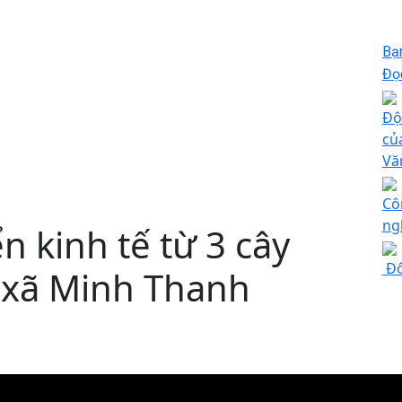
Bạ
Đọc
Độ
củ
Vă
Cô
ng
n kinh tế từ 3 cây
Đô
a xã Minh Thanh