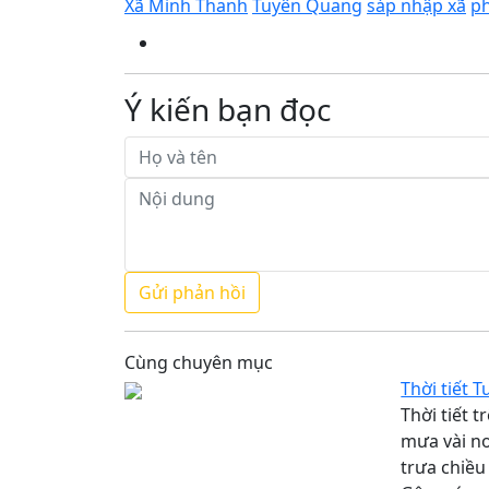
Xã Minh Thanh
Tuyên Quang
sáp nhập xã
ph
Ý kiến bạn đọc
Cùng chuyên mục
Thời tiết 
Thời tiết 
mưa vài nơ
trưa chiều