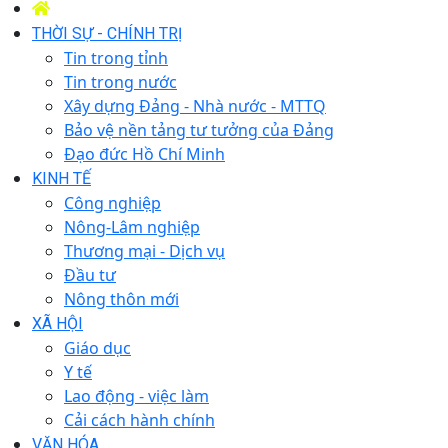
THỜI SỰ - CHÍNH TRỊ
Tin trong tỉnh
Tin trong nước
Xây dựng Đảng - Nhà nước - MTTQ
Bảo vệ nền tảng tư tưởng của Đảng
Đạo đức Hồ Chí Minh
KINH TẾ
Công nghiệp
Nông-Lâm nghiệp
Thương mại - Dịch vụ
Đầu tư
Nông thôn mới
XÃ HỘI
Giáo dục
Y tế
Lao động - việc làm
Cải cách hành chính
VĂN HÓA