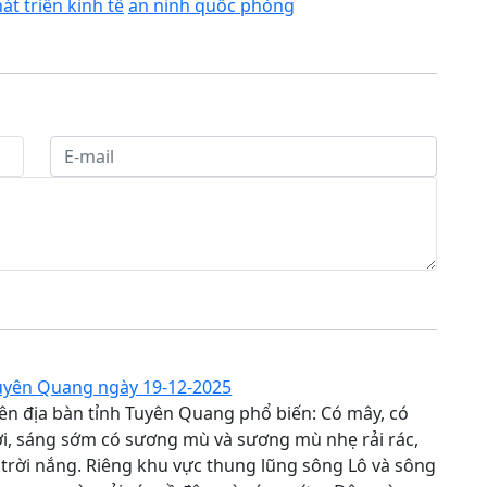
át triển kinh tế
an ninh quốc phòng
Tuyên Quang ngày 19-12-2025
trên địa bàn tỉnh Tuyên Quang phổ biến: Có mây, có
i, sáng sớm có sương mù và sương mù nhẹ rải rác,
 trời nắng. Riêng khu vực thung lũng sông Lô và sông