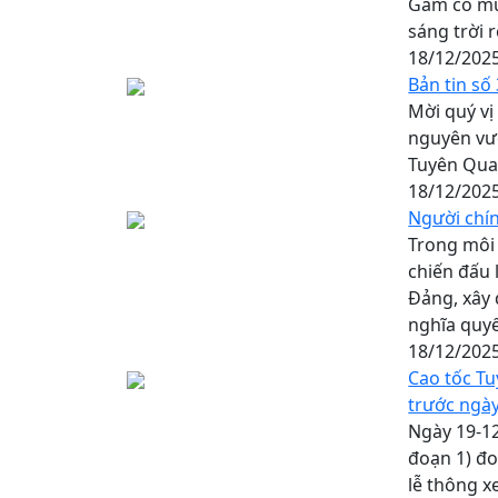
Gâm có mư
sáng trời 
18/12/202
Bản tin số
Mời quý vị
nguyên vư
Tuyên Qua
18/12/202
Người chính
Trong môi 
chiến đấu 
Đảng, xây 
nghĩa quyế
18/12/202
Cao tốc T
trước ngày
Ngày 19-12
đoạn 1) đo
lễ thông x