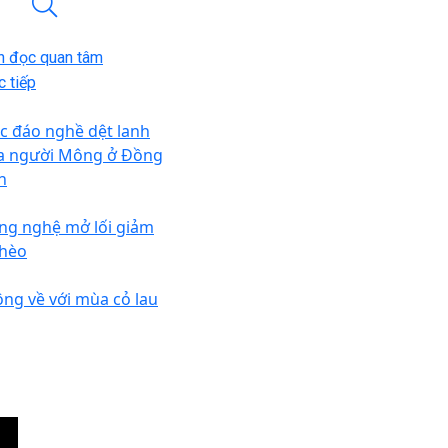
n đọc quan tâm
 tiếp
c đáo nghề dệt lanh
a người Mông ở Đồng
n
ng nghệ mở lối giảm
hèo
ng về với mùa cỏ lau