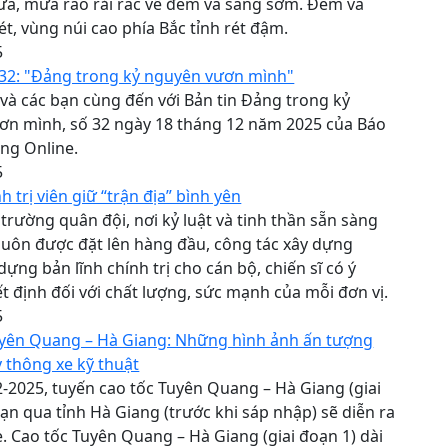
a, mưa rào rải rác về đêm và sáng sớm. Đêm và
rét, vùng núi cao phía Bắc tỉnh rét đậm.
5
 32: "Đảng trong kỷ nguyên vươn mình"
 và các bạn cùng đến với Bản tin Đảng trong kỷ
ơn mình, số 32 ngày 18 tháng 12 năm 2025 của Báo
ng Online.
5
 trị viên giữ “trận địa” bình yên
trường quân đội, nơi kỷ luật và tinh thần sẵn sàng
luôn được đặt lên hàng đầu, công tác xây dựng
dựng bản lĩnh chính trị cho cán bộ, chiến sĩ có ý
t định đối với chất lượng, sức mạnh của mỗi đơn vị.
5
uyên Quang – Hà Giang: Những hình ảnh ấn tượng
 thông xe kỹ thuật
-2025, tuyến cao tốc Tuyên Quang – Hà Giang (giai
ạn qua tỉnh Hà Giang (trước khi sáp nhập) sẽ diễn ra
e. Cao tốc Tuyên Quang – Hà Giang (giai đoạn 1) dài