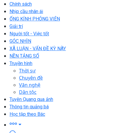
Chính sách
Nhịp cầu nhân ái
ỐNG KÍNH PHÓNG VIÊN
Giải trí
Người tốt - Việc tốt
GÓC NHÌN
XÃ LUẬN - VẤN ĐỀ KỲ NÀY
NỀN TẢNG SỐ
Truyền hình
Thời sự
Chuyên đề
Văn nghệ
Dân tộc
Tuyên Quang qua ảnh
Thông tin quảng bá
Học tập theo Bác