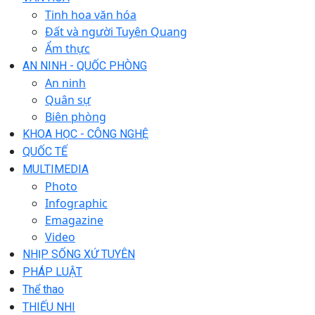
Tinh hoa văn hóa
Đất và người Tuyên Quang
Ẩm thực
AN NINH - QUỐC PHÒNG
An ninh
Quân sự
Biên phòng
KHOA HỌC - CÔNG NGHỆ
QUỐC TẾ
MULTIMEDIA
Photo
Infographic
Emagazine
Video
NHỊP SỐNG XỨ TUYÊN
PHÁP LUẬT
Thể thao
THIẾU NHI