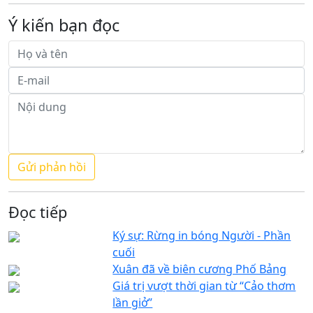
Ý kiến bạn đọc
Đọc tiếp
Ký sự: Rừng in bóng Người - Phần
cuối
Xuân đã về biên cương Phố Bảng
Giá trị vượt thời gian từ “Cảo thơm
lần giở”