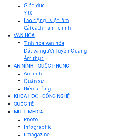
Giáo dục
Y tế
Lao động - việc làm
Cải cách hành chính
VĂN HÓA
Tinh hoa văn hóa
Đất và người Tuyên Quang
Ẩm thực
AN NINH - QUỐC PHÒNG
An ninh
Quân sự
Biên phòng
KHOA HỌC - CÔNG NGHỆ
QUỐC TẾ
MULTIMEDIA
Photo
Infographic
Emagazine