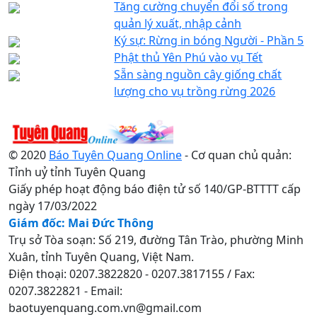
Tăng cường chuyển đổi số trong
quản lý xuất, nhập cảnh
Ký sự: Rừng in bóng Người - Phần 5
Phật thủ Yên Phú vào vụ Tết
Sẵn sàng nguồn cây giống chất
lượng cho vụ trồng rừng 2026
© 2020
Báo Tuyên Quang Online
- Cơ quan chủ quản:
Tỉnh uỷ tỉnh Tuyên Quang
Giấy phép hoạt động báo điện tử số 140/GP-BTTTT cấp
ngày 17/03/2022
Giám đốc: Mai Đức Thông
Trụ sở Tòa soạn: Số 219, đường Tân Trào, phường Minh
Xuân, tỉnh Tuyên Quang, Việt Nam.
Điện thoại: 0207.3822820 - 0207.3817155 / Fax:
0207.3822821 - Email:
baotuyenquang.com.vn@gmail.com