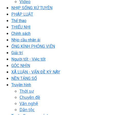
Video
NHỊP SỐNG XỨ TUYÊN
PHÁP LUẬT
Thể thao
THIẾU NHI
Chính sách
Nhịp cầu nhân ái
ỐNG KÍNH PHÓNG VIÊN
Giải trí
Người tốt - Việc tốt
GÓC NHÌN
XÃ LUẬN - VẤN ĐỀ KỲ NÀY
NỀN TẢNG SỐ
Truyền hình
Thời sự
Chuyên đề
Văn nghệ
Dân tộc