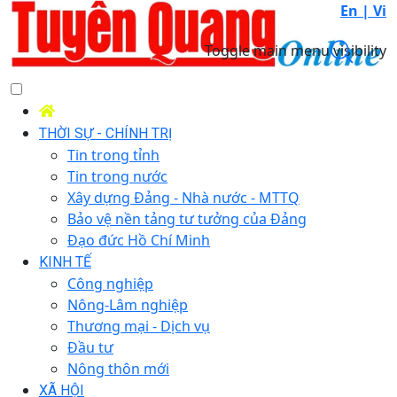
En |
Vi
Toggle main menu visibility
THỜI SỰ - CHÍNH TRỊ
Tin trong tỉnh
Tin trong nước
Xây dựng Đảng - Nhà nước - MTTQ
Bảo vệ nền tảng tư tưởng của Đảng
Đạo đức Hồ Chí Minh
KINH TẾ
Công nghiệp
Nông-Lâm nghiệp
Thương mại - Dịch vụ
Đầu tư
Nông thôn mới
XÃ HỘI