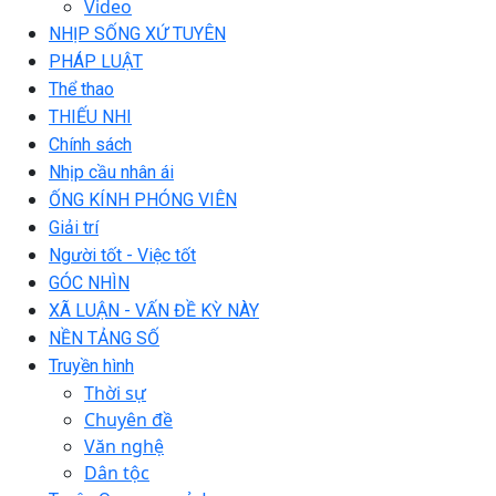
Video
NHỊP SỐNG XỨ TUYÊN
PHÁP LUẬT
Thể thao
THIẾU NHI
Chính sách
Nhịp cầu nhân ái
ỐNG KÍNH PHÓNG VIÊN
Giải trí
Người tốt - Việc tốt
GÓC NHÌN
XÃ LUẬN - VẤN ĐỀ KỲ NÀY
NỀN TẢNG SỐ
Truyền hình
Thời sự
Chuyên đề
Văn nghệ
Dân tộc