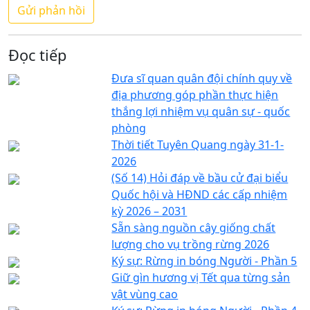
Đọc tiếp
Đưa sĩ quan quân đội chính quy về
địa phương góp phần thực hiện
thắng lợi nhiệm vụ quân sự - quốc
phòng
Thời tiết Tuyên Quang ngày 31-1-
2026
(Số 14) Hỏi đáp về bầu cử đại biểu
Quốc hội và HĐND các cấp nhiệm
kỳ 2026 – 2031
Sẵn sàng nguồn cây giống chất
lượng cho vụ trồng rừng 2026
Ký sự: Rừng in bóng Người - Phần 5
Giữ gìn hương vị Tết qua từng sản
vật vùng cao