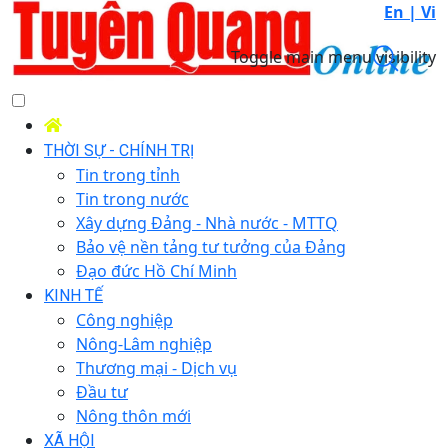
En |
Vi
Toggle main menu visibility
THỜI SỰ - CHÍNH TRỊ
Tin trong tỉnh
Tin trong nước
Xây dựng Đảng - Nhà nước - MTTQ
Bảo vệ nền tảng tư tưởng của Đảng
Đạo đức Hồ Chí Minh
KINH TẾ
Công nghiệp
Nông-Lâm nghiệp
Thương mại - Dịch vụ
Đầu tư
Nông thôn mới
XÃ HỘI