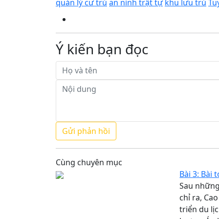
quản lý cư trú
an ninh trật tự
khu lưu trú
Tu
Ý kiến bạn đọc
Cùng chuyên mục
Bài 3: Bài
Sau những
chỉ ra, C
triển du l