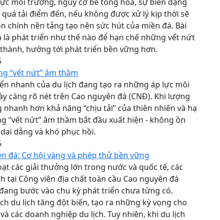
lực môi trường, nguy cơ bê tông hóa, sự biến dạng
 quá tải điểm đến, nếu không được xử lý kịp thời sẽ
n chính nền tảng tạo nên sức hút của miền đá. Bài
a là phát triển như thế nào để hạn chế những vết nứt
thành, hướng tới phát triển bền vững hơn.
5
ng “vết nứt” âm thầm
iển nhanh của du lịch đang tạo ra những áp lực môi
y càng rõ nét trên Cao nguyên đá (CNĐ). Khi lượng
 nhanh hơn khả năng “chịu tải” của thiên nhiên và hạ
g “vết nứt” âm thầm bắt đầu xuất hiện - không ồn
dai dẳng và khó phục hồi.
5
ền đá: Cơ hội vàng và phép thử bền vững
oạt các giải thưởng lớn trong nước và quốc tế, các
ch tại Công viên địa chất toàn cầu Cao nguyên đá
ang bước vào chu kỳ phát triển chưa từng có.
h du lịch tăng đột biến, tạo ra những kỳ vọng cho
và các doanh nghiệp du lịch. Tuy nhiên, khi du lịch