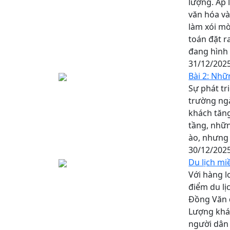
lượng. Áp 
văn hóa và
làm xói mò
toán đặt r
đang hình 
31/12/202
Bài 2: Nhữ
Sự phát tr
trường ngà
khách tăng
tầng, nhữn
ào, nhưng 
30/12/202
Du lịch mi
Với hàng l
điểm du lị
Đồng Văn đ
Lượng khác
người dân 