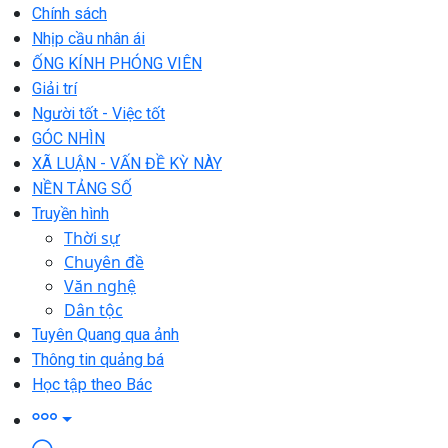
Chính sách
Nhịp cầu nhân ái
ỐNG KÍNH PHÓNG VIÊN
Giải trí
Người tốt - Việc tốt
GÓC NHÌN
XÃ LUẬN - VẤN ĐỀ KỲ NÀY
NỀN TẢNG SỐ
Truyền hình
Thời sự
Chuyên đề
Văn nghệ
Dân tộc
Tuyên Quang qua ảnh
Thông tin quảng bá
Học tập theo Bác