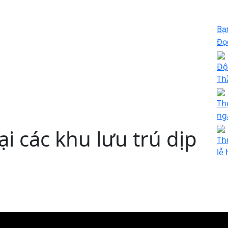
Bạ
Đọc
Độ
Th
Th
ng
tại các khu lưu trú dịp
Th
lễ 