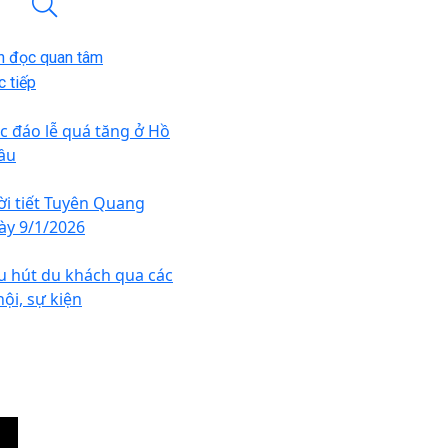
n đọc quan tâm
 tiếp
c đáo lễ quá tăng ở Hồ
ầu
ời tiết Tuyên Quang
ày 9/1/2026
u hút du khách qua các
hội, sự kiện