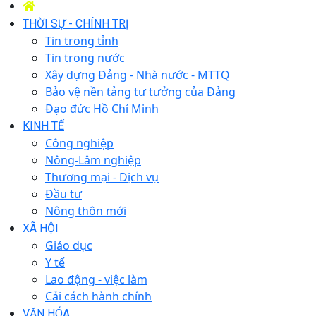
THỜI SỰ - CHÍNH TRỊ
Tin trong tỉnh
Tin trong nước
Xây dựng Đảng - Nhà nước - MTTQ
Bảo vệ nền tảng tư tưởng của Đảng
Đạo đức Hồ Chí Minh
KINH TẾ
Công nghiệp
Nông-Lâm nghiệp
Thương mại - Dịch vụ
Đầu tư
Nông thôn mới
XÃ HỘI
Giáo dục
Y tế
Lao động - việc làm
Cải cách hành chính
VĂN HÓA