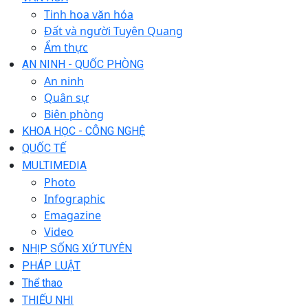
Tinh hoa văn hóa
Đất và người Tuyên Quang
Ẩm thực
AN NINH - QUỐC PHÒNG
An ninh
Quân sự
Biên phòng
KHOA HỌC - CÔNG NGHỆ
QUỐC TẾ
MULTIMEDIA
Photo
Infographic
Emagazine
Video
NHỊP SỐNG XỨ TUYÊN
PHÁP LUẬT
Thể thao
THIẾU NHI