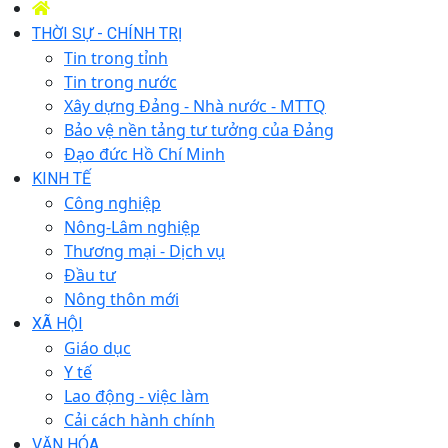
THỜI SỰ - CHÍNH TRỊ
Tin trong tỉnh
Tin trong nước
Xây dựng Đảng - Nhà nước - MTTQ
Bảo vệ nền tảng tư tưởng của Đảng
Đạo đức Hồ Chí Minh
KINH TẾ
Công nghiệp
Nông-Lâm nghiệp
Thương mại - Dịch vụ
Đầu tư
Nông thôn mới
XÃ HỘI
Giáo dục
Y tế
Lao động - việc làm
Cải cách hành chính
VĂN HÓA