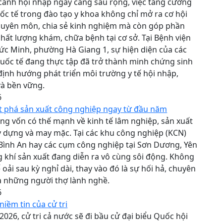
cảnh hội nhập ngày càng sâu rộng, việc tăng cường
ốc tế trong đào tạo y khoa không chỉ mở ra cơ hội
chuyên môn, chia sẻ kinh nghiệm mà còn góp phần
hất lượng khám, chữa bệnh tại cơ sở. Tại Bệnh viện
c Minh, phường Hà Giang 1, sự hiện diện của các
quốc tế đang thực tập đã trở thành minh chứng sinh
ịnh hướng phát triển môi trường y tế hội nhập,
và bền vững.
6
t phá sản xuất công nghiệp ngay từ đầu năm
g vốn có thế mạnh về kinh tế lâm nghiệp, sản xuất
ây dựng và may mặc. Tại các khu công nghiệp (KCN)
Bình An hay các cụm công nghiệp tại Sơn Dương, Yên
 khí sản xuất đang diễn ra vô cùng sôi động. Không
 oải sau kỳ nghỉ dài, thay vào đó là sự hối hả, chuyên
a những người thợ lành nghề.
6
niềm tin của cử tri
2026, cử tri cả nước sẽ đi bầu cử đại biểu Quốc hội