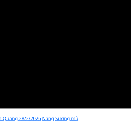
n Quang 28/2/2026
Nắng
Sương mù