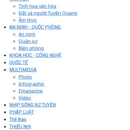
Tinh hoa văn hóa
Đất và người Tuyên Quang
Ẩm thực
AN NINH - QUỐC PHÒNG
An ninh
Quân sự
Biên phòng
KHOA HỌC - CÔNG NGHỆ
QUỐC TẾ
MULTIMEDIA
Photo
Infographic
Emagazine
Video
NHỊP SỐNG XỨ TUYÊN
PHÁP LUẬT
Thể thao
THIẾU NHI