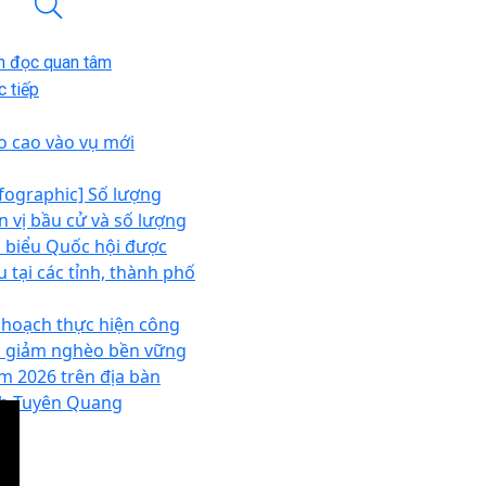
n đọc quan tâm
 tiếp
o cao vào vụ mới
nfographic] Số lượng
n vị bầu cử và số lượng
i biểu Quốc hội được
u tại các tỉnh, thành phố
 hoạch thực hiện công
c giảm nghèo bền vững
m 2026 trên địa bàn
nh Tuyên Quang