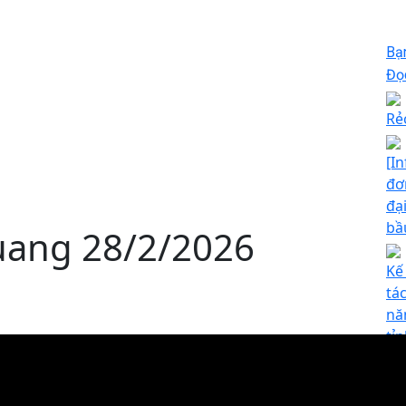
Bạ
Đọc
Rẻ
[I
đơ
đạ
bầ
Quang 28/2/2026
Kế
tá
nă
tỉ