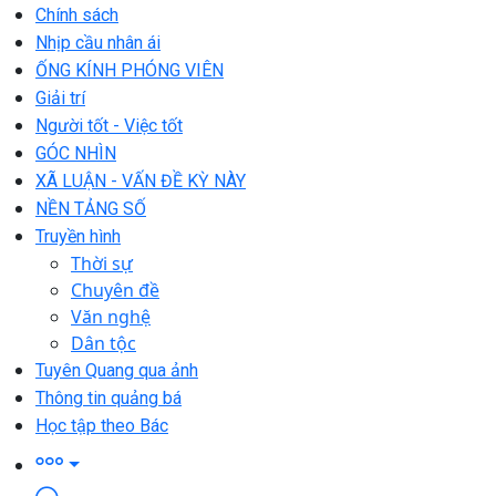
Chính sách
Nhịp cầu nhân ái
ỐNG KÍNH PHÓNG VIÊN
Giải trí
Người tốt - Việc tốt
GÓC NHÌN
XÃ LUẬN - VẤN ĐỀ KỲ NÀY
NỀN TẢNG SỐ
Truyền hình
Thời sự
Chuyên đề
Văn nghệ
Dân tộc
Tuyên Quang qua ảnh
Thông tin quảng bá
Học tập theo Bác