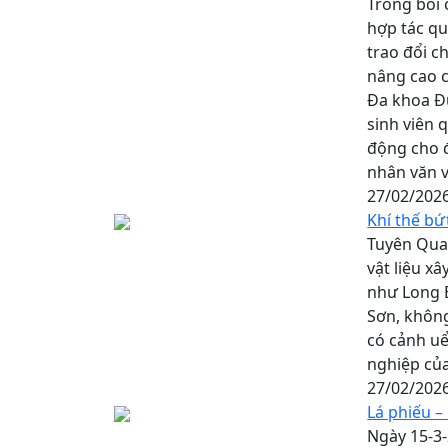
Trong bối 
hợp tác qu
trao đổi 
nâng cao c
Đa khoa Đứ
sinh viên 
động cho đ
nhân văn 
27/02/202
Khí thế bứ
Tuyên Quan
vật liệu x
như Long 
Sơn, không
có cảnh uể
nghiệp củ
27/02/202
Lá phiếu – 
Ngày 15-3-