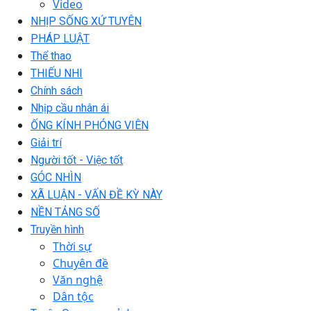
Video
NHỊP SỐNG XỨ TUYÊN
PHÁP LUẬT
Thể thao
THIẾU NHI
Chính sách
Nhịp cầu nhân ái
ỐNG KÍNH PHÓNG VIÊN
Giải trí
Người tốt - Việc tốt
GÓC NHÌN
XÃ LUẬN - VẤN ĐỀ KỲ NÀY
NỀN TẢNG SỐ
Truyền hình
Thời sự
Chuyên đề
Văn nghệ
Dân tộc