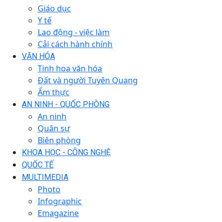
Giáo dục
Y tế
Lao động - việc làm
Cải cách hành chính
VĂN HÓA
Tinh hoa văn hóa
Đất và người Tuyên Quang
Ẩm thực
AN NINH - QUỐC PHÒNG
An ninh
Quân sự
Biên phòng
KHOA HỌC - CÔNG NGHỆ
QUỐC TẾ
MULTIMEDIA
Photo
Infographic
Emagazine