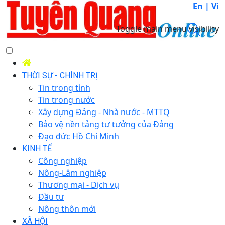
En |
Vi
Toggle main menu visibility
THỜI SỰ - CHÍNH TRỊ
Tin trong tỉnh
Tin trong nước
Xây dựng Đảng - Nhà nước - MTTQ
Bảo vệ nền tảng tư tưởng của Đảng
Đạo đức Hồ Chí Minh
KINH TẾ
Công nghiệp
Nông-Lâm nghiệp
Thương mại - Dịch vụ
Đầu tư
Nông thôn mới
XÃ HỘI