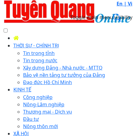
En |
Vi
Toggle main menu visibility
THỜI SỰ - CHÍNH TRỊ
Tin trong tỉnh
Tin trong nước
Xây dựng Đảng - Nhà nước - MTTQ
Bảo vệ nền tảng tư tưởng của Đảng
Đạo đức Hồ Chí Minh
KINH TẾ
Công nghiệp
Nông-Lâm nghiệp
Thương mại - Dịch vụ
Đầu tư
Nông thôn mới
XÃ HỘI