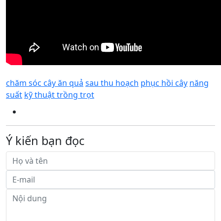
chăm sóc cây ăn quả
sau thu hoạch
phục hồi cây
năng
suất
kỹ thuật trồng trọt
Ý kiến bạn đọc