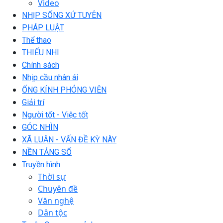
Video
NHỊP SỐNG XỨ TUYÊN
PHÁP LUẬT
Thể thao
THIẾU NHI
Chính sách
Nhịp cầu nhân ái
ỐNG KÍNH PHÓNG VIÊN
Giải trí
Người tốt - Việc tốt
GÓC NHÌN
XÃ LUẬN - VẤN ĐỀ KỲ NÀY
NỀN TẢNG SỐ
Truyền hình
Thời sự
Chuyên đề
Văn nghệ
Dân tộc