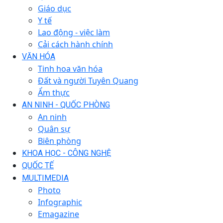
Giáo dục
Y tế
Lao động - việc làm
Cải cách hành chính
VĂN HÓA
Tinh hoa văn hóa
Đất và người Tuyên Quang
Ẩm thực
AN NINH - QUỐC PHÒNG
An ninh
Quân sự
Biên phòng
KHOA HỌC - CÔNG NGHỆ
QUỐC TẾ
MULTIMEDIA
Photo
Infographic
Emagazine