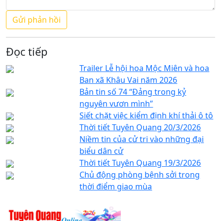
Đọc tiếp
Trailer Lễ hội hoa Mộc Miên và hoa
Ban xã Khâu Vai năm 2026
Bản tin số 74 “Đảng trong kỷ
nguyên vươn mình”
Siết chặt việc kiểm định khí thải ô tô
Thời tiết Tuyên Quang 20/3/2026
Niềm tin của cử tri vào những đại
biểu dân cử
Thời tiết Tuyên Quang 19/3/2026
Chủ động phòng bệnh sởi trong
thời điểm giao mùa