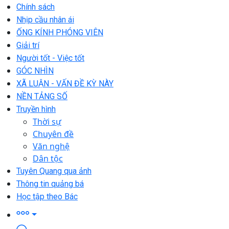
Chính sách
Nhịp cầu nhân ái
ỐNG KÍNH PHÓNG VIÊN
Giải trí
Người tốt - Việc tốt
GÓC NHÌN
XÃ LUẬN - VẤN ĐỀ KỲ NÀY
NỀN TẢNG SỐ
Truyền hình
Thời sự
Chuyên đề
Văn nghệ
Dân tộc
Tuyên Quang qua ảnh
Thông tin quảng bá
Học tập theo Bác