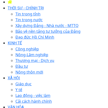
THỜI SỰ - CHÍNH TRỊ
Tin trong tỉnh
Tin trong nước
Xây dựng Đảng - Nhà nước - MTTQ
Bảo vệ nền tảng tư tưởng của Đảng
Đạo đức Hồ Chí Minh
KINH TẾ
Công nghiệp
Nông-Lâm nghiệp
Thương mại - Dịch vụ
Đầu tư
Nông thôn mới
XÃ HỘI
Giáo dục
Y tế
Lao động - việc làm
Cải cách hành chính
VĂN HÓA