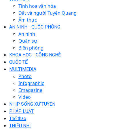
Tinh hoa văn hóa
Đất và người Tuyên Quang
Ẩm thực
AN NINH - QUỐC PHÒNG
An ninh
Quân sự
Biên phòng
KHOA HỌC - CÔNG NGHỆ
QUỐC TẾ
MULTIMEDIA
Photo
Infographic
Emagazine
Video
NHỊP SỐNG XỨ TUYÊN
PHÁP LUẬT
Thể thao
THIẾU NHI