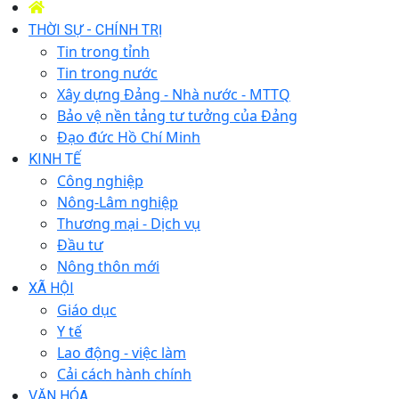
THỜI SỰ - CHÍNH TRỊ
Tin trong tỉnh
Tin trong nước
Xây dựng Đảng - Nhà nước - MTTQ
Bảo vệ nền tảng tư tưởng của Đảng
Đạo đức Hồ Chí Minh
KINH TẾ
Công nghiệp
Nông-Lâm nghiệp
Thương mại - Dịch vụ
Đầu tư
Nông thôn mới
XÃ HỘI
Giáo dục
Y tế
Lao động - việc làm
Cải cách hành chính
VĂN HÓA