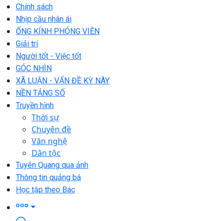
Chính sách
Nhịp cầu nhân ái
ỐNG KÍNH PHÓNG VIÊN
Giải trí
Người tốt - Việc tốt
GÓC NHÌN
XÃ LUẬN - VẤN ĐỀ KỲ NÀY
NỀN TẢNG SỐ
Truyền hình
Thời sự
Chuyên đề
Văn nghệ
Dân tộc
Tuyên Quang qua ảnh
Thông tin quảng bá
Học tập theo Bác