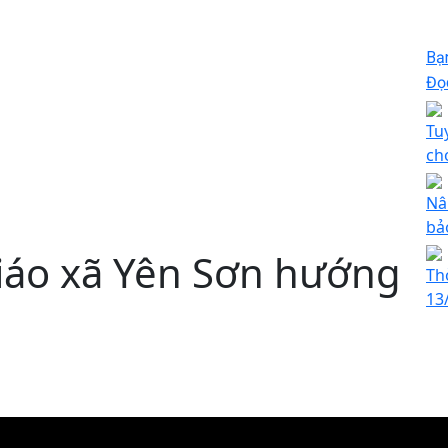
Bạ
Đọc
Tu
ch
Nâ
bả
iáo xã Yên Sơn hướng
Th
13