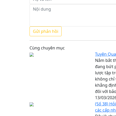
Cùng chuyên mục
Tuyên Quan
Nắm bắt th
đang bứt p
lược tập t
không chỉ
khẳng định
đôi với bả
13/03/202
(Số 38) Hỏ
các cấp nh