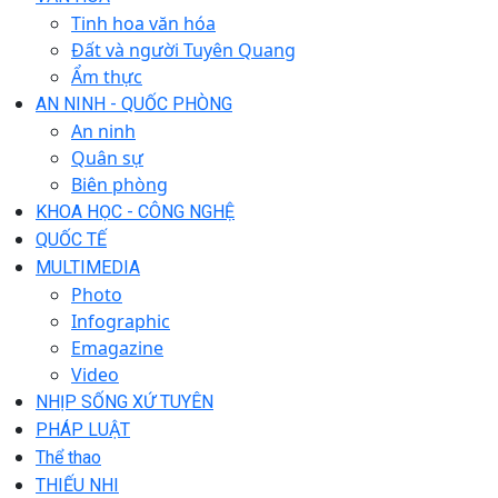
Tinh hoa văn hóa
Đất và người Tuyên Quang
Ẩm thực
AN NINH - QUỐC PHÒNG
An ninh
Quân sự
Biên phòng
KHOA HỌC - CÔNG NGHỆ
QUỐC TẾ
MULTIMEDIA
Photo
Infographic
Emagazine
Video
NHỊP SỐNG XỨ TUYÊN
PHÁP LUẬT
Thể thao
THIẾU NHI