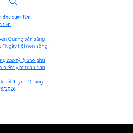
n đọc quan tâm
 tiếp
yên Quang sẵn sàng
o "Ngày hội non sông"
ng cao tỷ lệ bao phủ
o hiểm y tế toàn dân
ời tiết Tuyên Quang
/3/2026