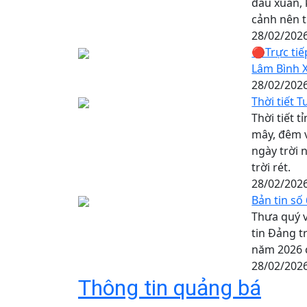
đầu xuân, 
cảnh nên t
28/02/202
🔴Trực tiế
Lâm Bình 
28/02/202
Thời tiết 
Thời tiết 
mây, đêm v
ngày trời 
trời rét.
28/02/202
Bản tin số
Thưa quý v
tin Đảng t
năm 2026 
28/02/202
Thông tin quảng bá