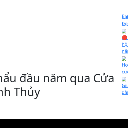
Bạ
Đọc
🔴
hộ
nă
Ho
cư
khẩu đầu năm qua Cửa
Gi
nh Thủy
dâ