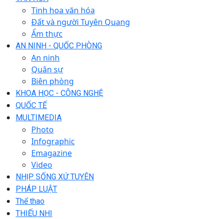
Tinh hoa văn hóa
Đất và người Tuyên Quang
Ẩm thực
AN NINH - QUỐC PHÒNG
An ninh
Quân sự
Biên phòng
KHOA HỌC - CÔNG NGHỆ
QUỐC TẾ
MULTIMEDIA
Photo
Infographic
Emagazine
Video
NHỊP SỐNG XỨ TUYÊN
PHÁP LUẬT
Thể thao
THIẾU NHI