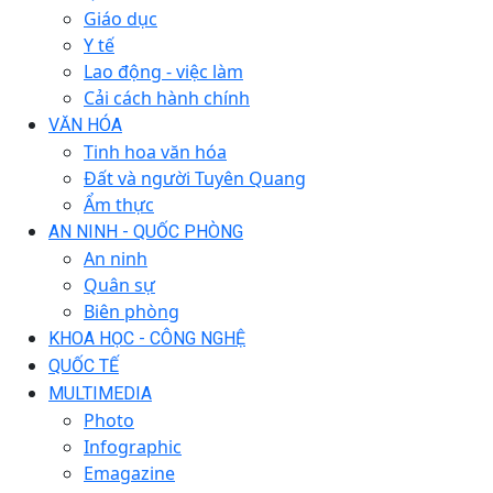
Giáo dục
Y tế
Lao động - việc làm
Cải cách hành chính
VĂN HÓA
Tinh hoa văn hóa
Đất và người Tuyên Quang
Ẩm thực
AN NINH - QUỐC PHÒNG
An ninh
Quân sự
Biên phòng
KHOA HỌC - CÔNG NGHỆ
QUỐC TẾ
MULTIMEDIA
Photo
Infographic
Emagazine