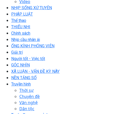
Video
NHỊP SỐNG XỨ TUYÊN
PHÁP LUẬT
Thể thao
THIẾU NHI
Chính sách
Nhịp cầu nhân ái
ỐNG KÍNH PHÓNG VIÊN
Giải trí
Người tốt - Việc tốt
GÓC NHÌN
XÃ LUẬN - VẤN ĐỀ KỲ NÀY
NỀN TẢNG SỐ
Truyền hình
Thời sự
Chuyên đề
Văn nghệ
Dân tộc