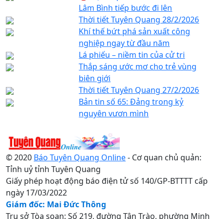
Lâm Bình tiếp bước đi lên
Thời tiết Tuyên Quang 28/2/2026
Khí thế bứt phá sản xuất công
nghiệp ngay từ đầu năm
Lá phiếu – niềm tin của cử tri
Thắp sáng ước mơ cho trẻ vùng
biên giới
Thời tiết Tuyên Quang 27/2/2026
Bản tin số 65: Đảng trong kỷ
nguyên vươn mình
© 2020
Báo Tuyên Quang Online
- Cơ quan chủ quản:
Tỉnh uỷ tỉnh Tuyên Quang
Giấy phép hoạt động báo điện tử số 140/GP-BTTTT cấp
ngày 17/03/2022
Giám đốc: Mai Đức Thông
Trụ sở Tòa soạn: Số 219, đường Tân Trào, phường Minh