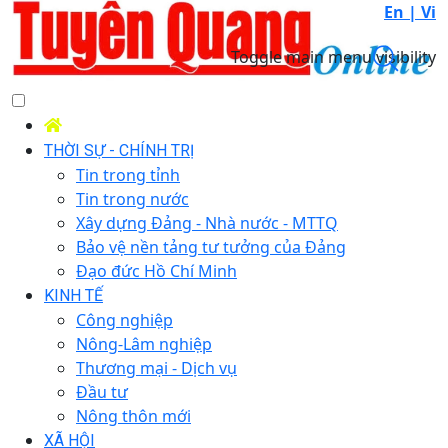
En |
Vi
Toggle main menu visibility
THỜI SỰ - CHÍNH TRỊ
Tin trong tỉnh
Tin trong nước
Xây dựng Đảng - Nhà nước - MTTQ
Bảo vệ nền tảng tư tưởng của Đảng
Đạo đức Hồ Chí Minh
KINH TẾ
Công nghiệp
Nông-Lâm nghiệp
Thương mại - Dịch vụ
Đầu tư
Nông thôn mới
XÃ HỘI