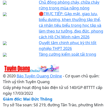
Chủ động phòng cháy, chữa cháy
rừng trong mùa nắng nóng
🔴TRỰC TIẾP: Gặp mặt, giao lưu,
biểu dương, khen thưởng tập thể,
cá nhân tiêu biểu trong học tập và
làm theo tư tưởng, đạo đức, phong
cách Hồ Chí Minh năm 2026
Quyết tâm chinh phục kỳ thi tốt
nghiệp THPT 2026
Tăng cường kiểm soát tải trọng
© 2020
Báo Tuyên Quang Online
- Cơ quan chủ quản:
Tỉnh uỷ tỉnh Tuyên Quang
Giấy phép hoạt động báo điện tử số 140/GP-BTTTT cấp
ngày 17/03/2022
Giám đốc: Mai Đức Thông
Trụ sở Tòa soạn: Số 219, đường Tân Trào, phường Minh