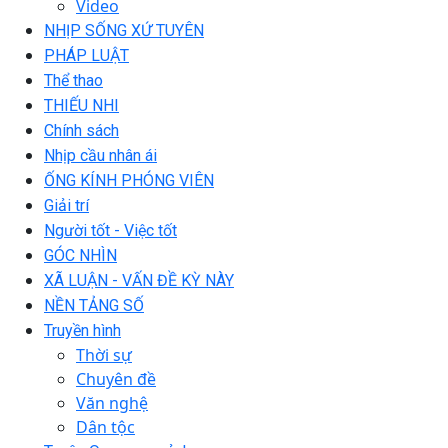
Video
NHỊP SỐNG XỨ TUYÊN
PHÁP LUẬT
Thể thao
THIẾU NHI
Chính sách
Nhịp cầu nhân ái
ỐNG KÍNH PHÓNG VIÊN
Giải trí
Người tốt - Việc tốt
GÓC NHÌN
XÃ LUẬN - VẤN ĐỀ KỲ NÀY
NỀN TẢNG SỐ
Truyền hình
Thời sự
Chuyên đề
Văn nghệ
Dân tộc