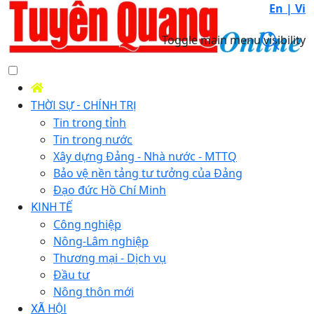
En |
Vi
Toggle main menu visibility
THỜI SỰ - CHÍNH TRỊ
Tin trong tỉnh
Tin trong nước
Xây dựng Đảng - Nhà nước - MTTQ
Bảo vệ nền tảng tư tưởng của Đảng
Đạo đức Hồ Chí Minh
KINH TẾ
Công nghiệp
Nông-Lâm nghiệp
Thương mại - Dịch vụ
Đầu tư
Nông thôn mới
XÃ HỘI