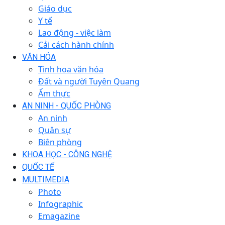
Giáo dục
Y tế
Lao động - việc làm
Cải cách hành chính
VĂN HÓA
Tinh hoa văn hóa
Đất và người Tuyên Quang
Ẩm thực
AN NINH - QUỐC PHÒNG
An ninh
Quân sự
Biên phòng
KHOA HỌC - CÔNG NGHỆ
QUỐC TẾ
MULTIMEDIA
Photo
Infographic
Emagazine