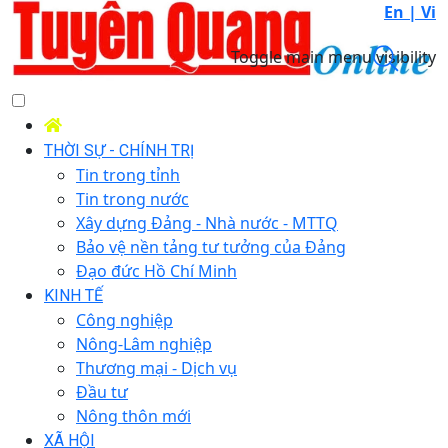
En |
Vi
Toggle main menu visibility
THỜI SỰ - CHÍNH TRỊ
Tin trong tỉnh
Tin trong nước
Xây dựng Đảng - Nhà nước - MTTQ
Bảo vệ nền tảng tư tưởng của Đảng
Đạo đức Hồ Chí Minh
KINH TẾ
Công nghiệp
Nông-Lâm nghiệp
Thương mại - Dịch vụ
Đầu tư
Nông thôn mới
XÃ HỘI