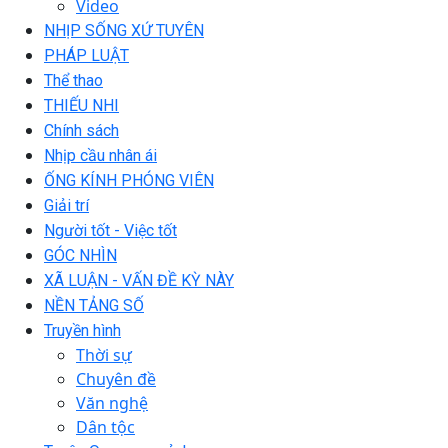
Video
NHỊP SỐNG XỨ TUYÊN
PHÁP LUẬT
Thể thao
THIẾU NHI
Chính sách
Nhịp cầu nhân ái
ỐNG KÍNH PHÓNG VIÊN
Giải trí
Người tốt - Việc tốt
GÓC NHÌN
XÃ LUẬN - VẤN ĐỀ KỲ NÀY
NỀN TẢNG SỐ
Truyền hình
Thời sự
Chuyên đề
Văn nghệ
Dân tộc