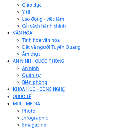
Giáo dục
Y tế
Lao động - việc làm
Cải cách hành chính
VĂN HÓA
Tinh hoa văn hóa
Đất và người Tuyên Quang
Ẩm thực
AN NINH - QUỐC PHÒNG
An ninh
Quân sự
Biên phòng
KHOA HỌC - CÔNG NGHỆ
QUỐC TẾ
MULTIMEDIA
Photo
Infographic
Emagazine