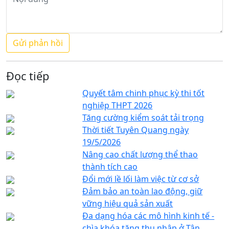
Đọc tiếp
Quyết tâm chinh phục kỳ thi tốt
nghiệp THPT 2026
Tăng cường kiểm soát tải trọng
Thời tiết Tuyên Quang ngày
19/5/2026
Nâng cao chất lượng thể thao
thành tích cao
Đổi mới lề lối làm việc từ cơ sở
Đảm bảo an toàn lao động, giữ
vững hiệu quả sản xuất
Đa dạng hóa các mô hình kinh tế -
chìa khóa tăng thu nhập ở Tân