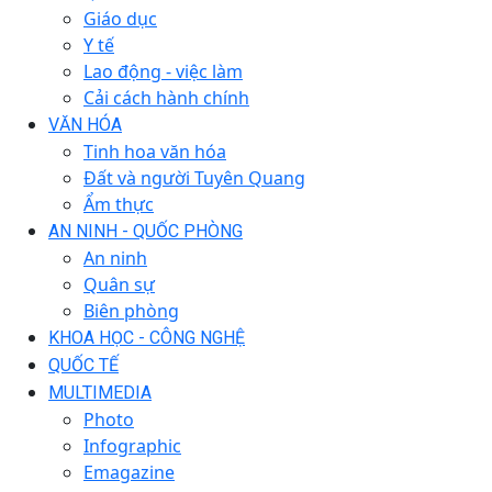
Giáo dục
Y tế
Lao động - việc làm
Cải cách hành chính
VĂN HÓA
Tinh hoa văn hóa
Đất và người Tuyên Quang
Ẩm thực
AN NINH - QUỐC PHÒNG
An ninh
Quân sự
Biên phòng
KHOA HỌC - CÔNG NGHỆ
QUỐC TẾ
MULTIMEDIA
Photo
Infographic
Emagazine