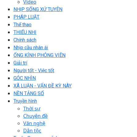
Video
NHỊP SỐNG XỨ TUYÊN
PHÁP LUẬT
Thể thao
THIẾU NHI
Chính sách
Nhịp cầu nhân ái
ỐNG KÍNH PHÓNG VIÊN
Giải trí
Người tốt - Việc tốt
GÓC NHÌN
XÃ LUẬN - VẤN ĐỀ KỲ NÀY
NỀN TẢNG SỐ
Truyền hình
Thời sự
Chuyên đề
Văn nghệ
Dân tộc