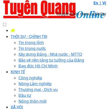
En |
Vi
Toggle main menu visibility
THỜI SỰ - CHÍNH TRỊ
Tin trong tỉnh
Tin trong nước
Xây dựng Đảng - Nhà nước - MTTQ
Bảo vệ nền tảng tư tưởng của Đảng
Đạo đức Hồ Chí Minh
KINH TẾ
Công nghiệp
Nông-Lâm nghiệp
Thương mại - Dịch vụ
Đầu tư
Nông thôn mới
XÃ HỘI