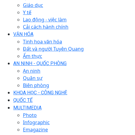
Giáo dục
Y tế
Lao động - việc làm
Cải cách hành chính
VĂN HÓA
Tinh hoa văn hóa
Đất và người Tuyên Quang
Ẩm thực
AN NINH - QUỐC PHÒNG
An ninh
Quân sự
Biên phòng
KHOA HỌC - CÔNG NGHỆ
QUỐC TẾ
MULTIMEDIA
Photo
Infographic
Emagazine