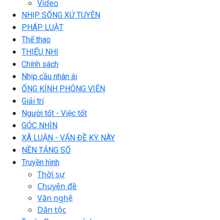
Video
NHỊP SỐNG XỨ TUYÊN
PHÁP LUẬT
Thể thao
THIẾU NHI
Chính sách
Nhịp cầu nhân ái
ỐNG KÍNH PHÓNG VIÊN
Giải trí
Người tốt - Việc tốt
GÓC NHÌN
XÃ LUẬN - VẤN ĐỀ KỲ NÀY
NỀN TẢNG SỐ
Truyền hình
Thời sự
Chuyên đề
Văn nghệ
Dân tộc