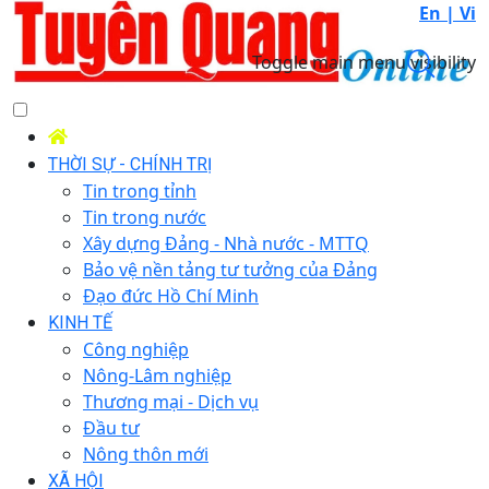
En |
Vi
Toggle main menu visibility
THỜI SỰ - CHÍNH TRỊ
Tin trong tỉnh
Tin trong nước
Xây dựng Đảng - Nhà nước - MTTQ
Bảo vệ nền tảng tư tưởng của Đảng
Đạo đức Hồ Chí Minh
KINH TẾ
Công nghiệp
Nông-Lâm nghiệp
Thương mại - Dịch vụ
Đầu tư
Nông thôn mới
XÃ HỘI