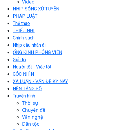
Video
NHỊP SỐNG XỨ TUYÊN
PHÁP LUẬT
Thể thao
THIẾU NHI
Chính sách
Nhịp cầu nhân ái
ỐNG KÍNH PHÓNG VIÊN
Giải trí
Người tốt - Việc tốt
GÓC NHÌN
XÃ LUẬN - VẤN ĐỀ KỲ NÀY
NỀN TẢNG SỐ
Truyền hình
Thời sự
Chuyên đề
Văn nghệ
Dân tộc