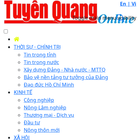
En |
Vi
Toggle main menu visibility
THỜI SỰ - CHÍNH TRỊ
Tin trong tỉnh
Tin trong nước
Xây dựng Đảng - Nhà nước - MTTQ
Bảo vệ nền tảng tư tưởng của Đảng
Đạo đức Hồ Chí Minh
KINH TẾ
Công nghiệp
Nông-Lâm nghiệp
Thương mại - Dịch vụ
Đầu tư
Nông thôn mới
XÃ HỘI