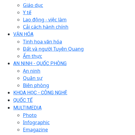
Giáo dục
Y tế
Lao động - việc làm
Cải cách hành chính
VĂN HÓA
Tinh hoa văn hóa
Đất và người Tuyên Quang
Ẩm thực
AN NINH - QUỐC PHÒNG
An ninh
Quân sự
Biên phòng
KHOA HỌC - CÔNG NGHỆ
QUỐC TẾ
MULTIMEDIA
Photo
Infographic
Emagazine