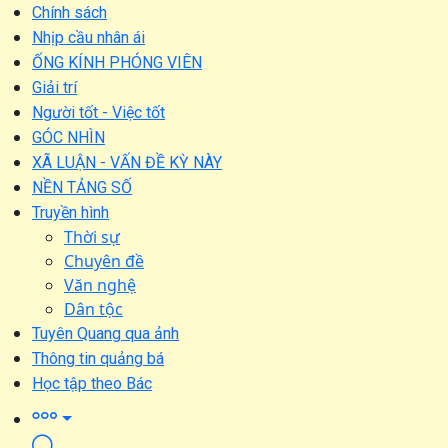
Chính sách
Nhịp cầu nhân ái
ỐNG KÍNH PHÓNG VIÊN
Giải trí
Người tốt - Việc tốt
GÓC NHÌN
XÃ LUẬN - VẤN ĐỀ KỲ NÀY
NỀN TẢNG SỐ
Truyền hình
Thời sự
Chuyên đề
Văn nghệ
Dân tộc
Tuyên Quang qua ảnh
Thông tin quảng bá
Học tập theo Bác