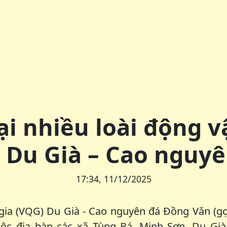
ại nhiều loài động 
 Du Già – Cao nguy
17:34, 11/12/2025
ia (VQG) Du Già - Cao nguyên đá Đồng Văn (gọ
uộc địa bàn các xã Tùng Bá, Minh Sơn, Du Già,