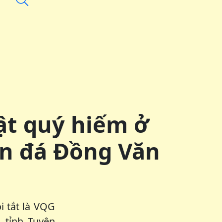
vật quý hiếm ở
ên đá Đồng Văn
i tắt là VQG
 tỉnh Tuyên