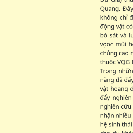
Quang. Đây
không chỉ đ
động vật có
bò sát và l
vọoc mũi hế
chủng cao n
thuộc VQG 
Trong nhữn
năng đã đẩy
vật hoang d
đẩy nghiên
nghiên cứu 
nhận nhiều 
hệ sinh thá