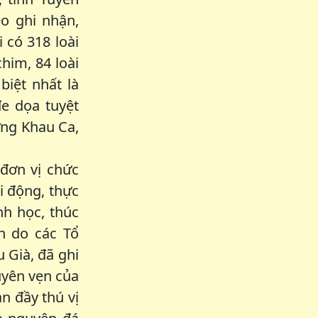
o ghi nhận,
 có 318 loài
him, 84 loài
biệt nhất là
đe dọa tuyệt
ừng Khau Ca,
đơn vị chức
i động, thực
nh học, thúc
h do các Tổ
 Già, đã ghi
uyên vẹn của
n đầy thú vị