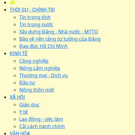
THỜI SỰ - CHÍNH TRỊ
Tin trong tỉnh
Tin trong nước
Xây dựng Đảng - Nhà nước - MTTQ
Bảo vệ nền tảng tư tưởng của Đảng
Đạo đức Hồ Chí Minh
KINH TẾ
Công nghiệp
Nông-Lâm nghiệp
Thương mại - Dịch vụ
Đầu tư
Nông thôn mới
XÃ HỘI
Giáo dục
Y tế
Lao động - việc làm
Cải cách hành chính
VĂN HÓA