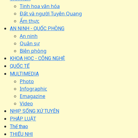
Tinh hoa văn hóa
Đất và người Tuyên Quang
Ẩm thực
AN NINH - QUỐC PHÒNG
An ninh
Quân sự
Biên phòng
KHOA HỌC - CÔNG NGHỆ
QUỐC TẾ
MULTIMEDIA
Photo
Infographic
Emagazine
Video
NHỊP SỐNG XỨ TUYÊN
PHÁP LUẬT
Thể thao
THIẾU NHI