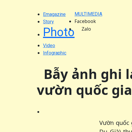
MULTIMEDIA
Emagazine
Facebook
Story
Photo
Zalo
Video
Infographic
Bẫy ảnh ghi l
vườn quốc gia
Vườn quốc g
Du Già) th