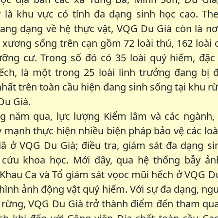
 là khu vực có tính đa dạng sinh học cao. The
ang dạng về hệ thực vật, VQG Du Già còn là nơi
 xương sống trên cạn gồm 72 loài thú, 162 loài c
ưỡng cư. Trong số đó có 35 loài quý hiếm, đặc 
ch, là một trong 25 loài linh trưởng đang bị 
hất trên toàn cầu hiện đang sinh sống tại khu r
Du Già.
g năm qua, lực lượng Kiểm lâm và các ngành, 
 mạnh thực hiện nhiều biện pháp bảo vệ các loà
ã ở VQG Du Già; điều tra, giám sát đa dạng si
 cứu khoa học. Mới đây, qua hệ thống bẫy ản
Khau Ca và Tổ giám sát vọoc mũi hếch ở VQG Du
hình ảnh động vật quý hiếm. Với sự đa dạng, ng
i rừng, VQG Du Già trở thành điểm đến tham qua