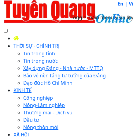
En |
Vi
Toggle main menu visibility
THỜI SỰ - CHÍNH TRỊ
Tin trong tỉnh
Tin trong nước
Xây dựng Đảng - Nhà nước - MTTQ
Bảo vệ nền tảng tư tưởng của Đảng
Đạo đức Hồ Chí Minh
KINH TẾ
Công nghiệp
Nông-Lâm nghiệp
Thương mại - Dịch vụ
Đầu tư
Nông thôn mới
XÃ HỘI