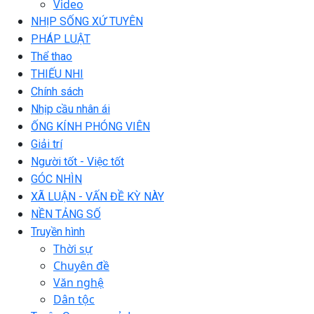
Video
NHỊP SỐNG XỨ TUYÊN
PHÁP LUẬT
Thể thao
THIẾU NHI
Chính sách
Nhịp cầu nhân ái
ỐNG KÍNH PHÓNG VIÊN
Giải trí
Người tốt - Việc tốt
GÓC NHÌN
XÃ LUẬN - VẤN ĐỀ KỲ NÀY
NỀN TẢNG SỐ
Truyền hình
Thời sự
Chuyên đề
Văn nghệ
Dân tộc