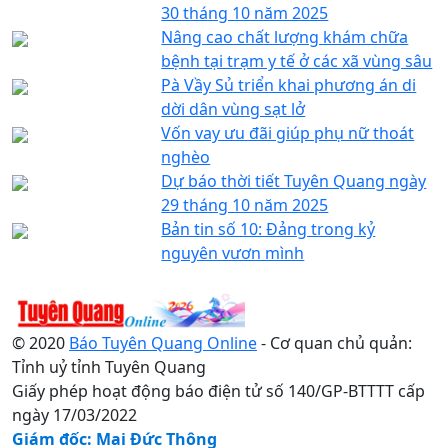
30 tháng 10 năm 2025
Nâng cao chất lượng khám chữa
bệnh tại trạm y tế ở các xã vùng sâu
Pà Vầy Sủ triển khai phương án di
dời dân vùng sạt lở
Vốn vay ưu đãi giúp phụ nữ thoát
nghèo
Dự báo thời tiết Tuyên Quang ngày
29 tháng 10 năm 2025
Bản tin số 10: Đảng trong kỷ
nguyên vươn mình
© 2020
Báo Tuyên Quang Online
- Cơ quan chủ quản:
Tỉnh uỷ tỉnh Tuyên Quang
Giấy phép hoạt động báo điện tử số 140/GP-BTTTT cấp
ngày 17/03/2022
Giám đốc: Mai Đức Thông