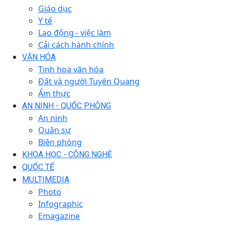
Giáo dục
Y tế
Lao động - việc làm
Cải cách hành chính
VĂN HÓA
Tinh hoa văn hóa
Đất và người Tuyên Quang
Ẩm thực
AN NINH - QUỐC PHÒNG
An ninh
Quân sự
Biên phòng
KHOA HỌC - CÔNG NGHỆ
QUỐC TẾ
MULTIMEDIA
Photo
Infographic
Emagazine