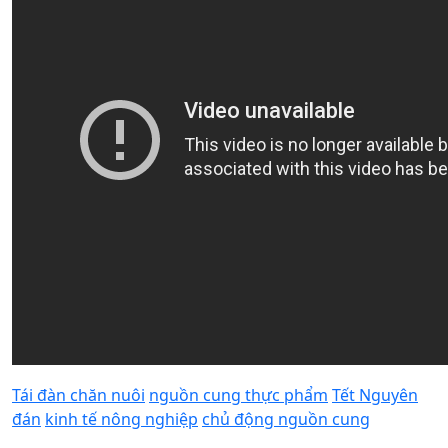
Tái đàn chăn nuôi
nguồn cung thực phẩm
Tết Nguyên
đán
kinh tế nông nghiệp
chủ động nguồn cung