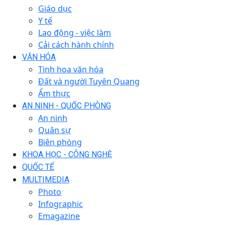
Giáo dục
Y tế
Lao động - việc làm
Cải cách hành chính
VĂN HÓA
Tinh hoa văn hóa
Đất và người Tuyên Quang
Ẩm thực
AN NINH - QUỐC PHÒNG
An ninh
Quân sự
Biên phòng
KHOA HỌC - CÔNG NGHỆ
QUỐC TẾ
MULTIMEDIA
Photo
Infographic
Emagazine