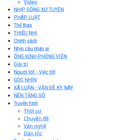
Video
NHỊP SỐNG XỨ TUYÊN
PHÁP LUẬT
Thể thao
THIẾU NHI
Chính sách
Nhịp cầu nhân ái
ỐNG KÍNH PHÓNG VIÊN
Giải trí
Người tốt - Việc tốt
GÓC NHÌN
XÃ LUẬN - VẤN ĐỀ KỲ NÀY
NỀN TẢNG SỐ
Truyền hình
Thời sự
Chuyên đề
Văn nghệ
Dân tộc