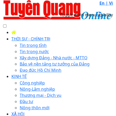
En |
Vi
Toggle main menu visibility
THỜI SỰ - CHÍNH TRỊ
Tin trong tỉnh
Tin trong nước
Xây dựng Đảng - Nhà nước - MTTQ
Bảo vệ nền tảng tư tưởng của Đảng
Đạo đức Hồ Chí Minh
KINH TẾ
Công nghiệp
Nông-Lâm nghiệp
Thương mại - Dịch vụ
Đầu tư
Nông thôn mới
XÃ HỘI