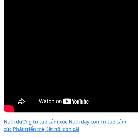
Nuôi dưỡng trí tuệ cảm xúc
Nuôi dạy con
Trí tuệ cảm
xúc
Phát triển trẻ
Kết nối con cái