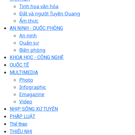
Tinh hoa văn hóa
Đất và người Tuyên Quang
Ẩm thực
AN NINH - QUỐC PHÒNG
An ninh
Quân sự
Biên phòng
KHOA HỌC - CÔNG NGHỆ
QUỐC TẾ
MULTIMEDIA
Photo
Infographic
Emagazine
Video
NHỊP SỐNG XỨ TUYÊN
PHÁP LUẬT
Thể thao
THIẾU NHI