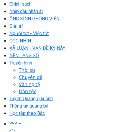
Chính sách
Nhịp cầu nhân ái
ỐNG KÍNH PHÓNG VIÊN
Giải trí
Người tốt - Việc tốt
GÓC NHÌN
XÃ LUẬN - VẤN ĐỀ KỲ NÀY
NỀN TẢNG SỐ
Truyền hình
Thời sự
Chuyên đề
Văn nghệ
Dân tộc
Tuyên Quang qua ảnh
Thông tin quảng bá
Học tập theo Bác