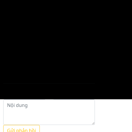
tục xuất hiện vết nứt, nguy cơ sụt
lún lan rộng, đe dọa nhiều hộ
dân. Chính quyền xã đang khẩn
trương di dời người dân khỏi
vùng nguy hiểm đến nơi an toàn
bằng phương án bố trí xen ghép
tại chỗ trong các khu dân cư.
Gửi phản hồi