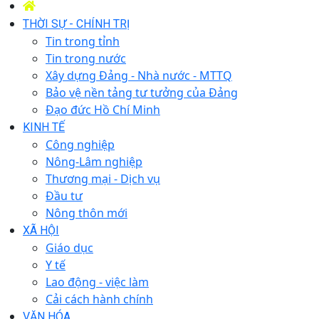
THỜI SỰ - CHÍNH TRỊ
Tin trong tỉnh
Tin trong nước
Xây dựng Đảng - Nhà nước - MTTQ
Bảo vệ nền tảng tư tưởng của Đảng
Đạo đức Hồ Chí Minh
KINH TẾ
Công nghiệp
Nông-Lâm nghiệp
Thương mại - Dịch vụ
Đầu tư
Nông thôn mới
XÃ HỘI
Giáo dục
Y tế
Lao động - việc làm
Cải cách hành chính
VĂN HÓA