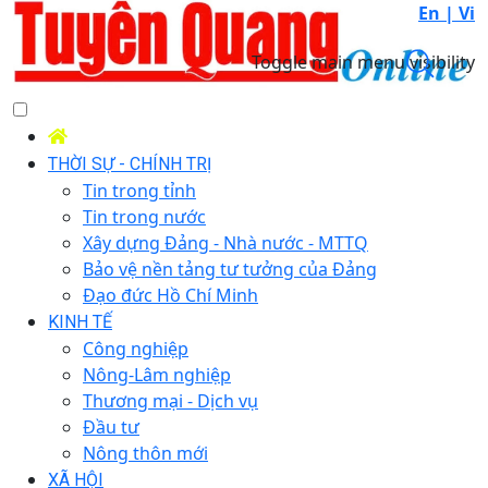
En |
Vi
Toggle main menu visibility
THỜI SỰ - CHÍNH TRỊ
Tin trong tỉnh
Tin trong nước
Xây dựng Đảng - Nhà nước - MTTQ
Bảo vệ nền tảng tư tưởng của Đảng
Đạo đức Hồ Chí Minh
KINH TẾ
Công nghiệp
Nông-Lâm nghiệp
Thương mại - Dịch vụ
Đầu tư
Nông thôn mới
XÃ HỘI