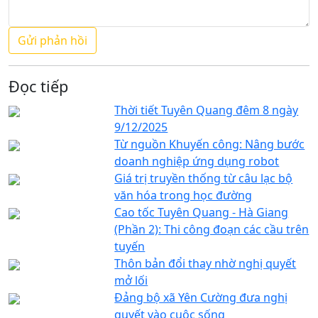
Đọc tiếp
Thời tiết Tuyên Quang đêm 8 ngày
9/12/2025
Từ nguồn Khuyến công: Nâng bước
doanh nghiệp ứng dụng robot
Giá trị truyền thống từ câu lạc bộ
văn hóa trong học đường
Cao tốc Tuyên Quang - Hà Giang
(Phần 2): Thi công đoạn các cầu trên
tuyến
Thôn bản đổi thay nhờ nghị quyết
mở lối
Đảng bộ xã Yên Cường đưa nghị
quyết vào cuộc sống