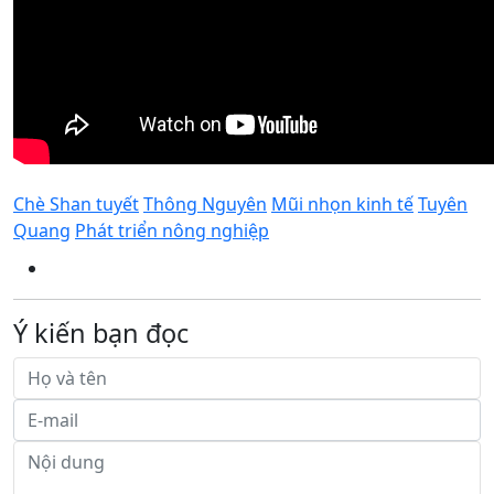
Chè Shan tuyết
Thông Nguyên
Mũi nhọn kinh tế
Tuyên
Quang
Phát triển nông nghiệp
Ý kiến bạn đọc