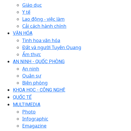
Giáo dục
Y tế
Lao động - việc làm
Cải cách hành chính
VĂN HÓA
Tinh hoa văn hóa
Đất và người Tuyên Quang
Ẩm thực
AN NINH - QUỐC PHÒNG
An ninh
Quân sự
Biên phòng
KHOA HỌC - CÔNG NGHỆ
QUỐC TẾ
MULTIMEDIA
Photo
Infographic
Emagazine