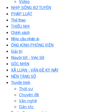
Video
NHỊP SỐNG XỨ TUYÊN
PHÁP LUẬT
Thể thao
THIẾU NHI
Chính sách
Nhịp cầu nhân ái
ỐNG KÍNH PHÓNG VIÊN
Giải trí
Người tốt - Việc tốt
GÓC NHÌN
XÃ LUẬN - VẤN ĐỀ KỲ NÀY
NỀN TẢNG SỐ
Truyền hình
Thời sự
Chuyên đề
Văn nghệ
Dân tộc