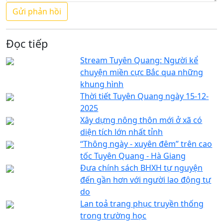
Đọc tiếp
Stream Tuyên Quang: Người kể
chuyện miền cực Bắc qua những
khung hình
Thời tiết Tuyên Quang ngày 15-12-
2025
Xây dựng nông thôn mới ở xã có
diện tích lớn nhất tỉnh
“Thông ngày - xuyên đêm” trên cao
tốc Tuyên Quang - Hà Giang
Đưa chính sách BHXH tự nguyện
đến gần hơn với người lao động tự
do
Lan toả trang phục truyền thống
trong trường học