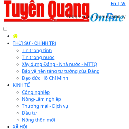
En |
Vi
Toggle main menu visibility
THỜI SỰ - CHÍNH TRỊ
Tin trong tỉnh
Tin trong nước
Xây dựng Đảng - Nhà nước - MTTQ
Bảo vệ nền tảng tư tưởng của Đảng
Đạo đức Hồ Chí Minh
KINH TẾ
Công nghiệp
Nông-Lâm nghiệp
Thương mại - Dịch vụ
Đầu tư
Nông thôn mới
XÃ HỘI