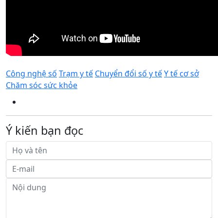
Công nghệ số
Trạm y tế
Chuyển đổi số y tế
Y tế cơ sở
Chăm sóc sức khỏe
Ý kiến bạn đọc