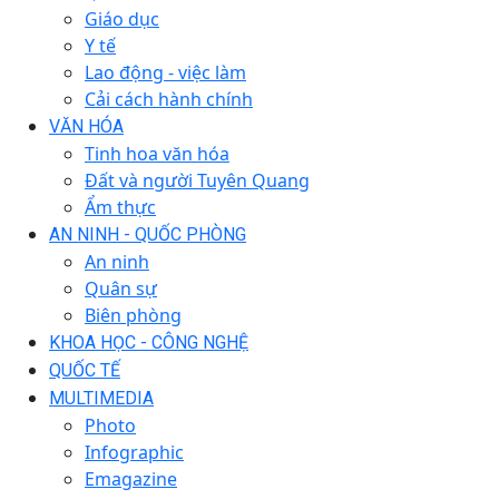
Giáo dục
Y tế
Lao động - việc làm
Cải cách hành chính
VĂN HÓA
Tinh hoa văn hóa
Đất và người Tuyên Quang
Ẩm thực
AN NINH - QUỐC PHÒNG
An ninh
Quân sự
Biên phòng
KHOA HỌC - CÔNG NGHỆ
QUỐC TẾ
MULTIMEDIA
Photo
Infographic
Emagazine