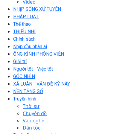
Video
NHỊP SỐNG XỨ TUYÊN
PHÁP LUẬT
Thể thao
THIẾU NHI
Chính sách
Nhịp cầu nhân ái
ỐNG KÍNH PHÓNG VIÊN
Giải trí
Người tốt - Việc tốt
GÓC NHÌN
XÃ LUẬN - VẤN ĐỀ KỲ NÀY
NỀN TẢNG SỐ
Truyền hình
Thời sự
Chuyên đề
Văn nghệ
Dân tộc