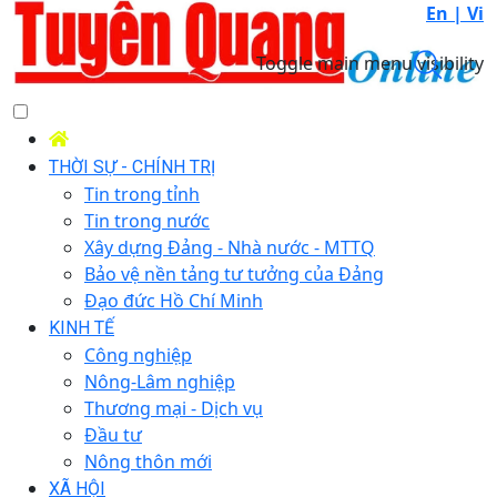
En |
Vi
Toggle main menu visibility
THỜI SỰ - CHÍNH TRỊ
Tin trong tỉnh
Tin trong nước
Xây dựng Đảng - Nhà nước - MTTQ
Bảo vệ nền tảng tư tưởng của Đảng
Đạo đức Hồ Chí Minh
KINH TẾ
Công nghiệp
Nông-Lâm nghiệp
Thương mại - Dịch vụ
Đầu tư
Nông thôn mới
XÃ HỘI