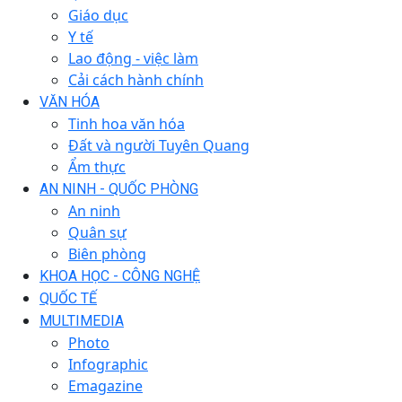
Giáo dục
Y tế
Lao động - việc làm
Cải cách hành chính
VĂN HÓA
Tinh hoa văn hóa
Đất và người Tuyên Quang
Ẩm thực
AN NINH - QUỐC PHÒNG
An ninh
Quân sự
Biên phòng
KHOA HỌC - CÔNG NGHỆ
QUỐC TẾ
MULTIMEDIA
Photo
Infographic
Emagazine