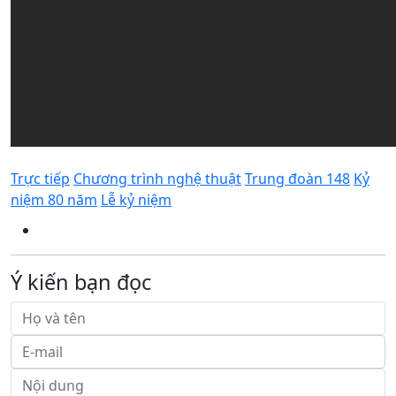
Trực tiếp
Chương trình nghệ thuật
Trung đoàn 148
Kỷ
niệm 80 năm
Lễ kỷ niệm
Ý kiến bạn đọc