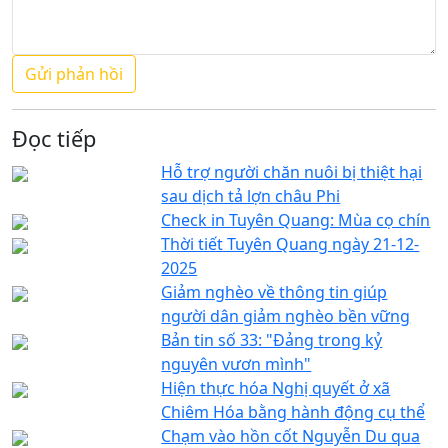
Đọc tiếp
Hỗ trợ người chăn nuôi bị thiệt hại
sau dịch tả lợn châu Phi
Check in Tuyên Quang: Mùa cọ chín
Thời tiết Tuyên Quang ngày 21-12-
2025
Giảm nghèo về thông tin giúp
người dân giảm nghèo bền vững
Bản tin số 33: "Đảng trong kỷ
nguyên vươn mình"
Hiện thực hóa Nghị quyết ở xã
Chiêm Hóa bằng hành động cụ thể
Chạm vào hồn cốt Nguyễn Du qua