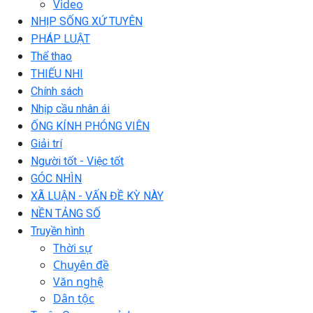
Video
NHỊP SỐNG XỨ TUYÊN
PHÁP LUẬT
Thể thao
THIẾU NHI
Chính sách
Nhịp cầu nhân ái
ỐNG KÍNH PHÓNG VIÊN
Giải trí
Người tốt - Việc tốt
GÓC NHÌN
XÃ LUẬN - VẤN ĐỀ KỲ NÀY
NỀN TẢNG SỐ
Truyền hình
Thời sự
Chuyên đề
Văn nghệ
Dân tộc