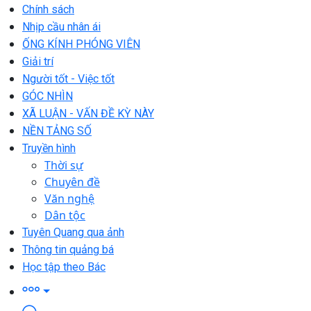
Chính sách
Nhịp cầu nhân ái
ỐNG KÍNH PHÓNG VIÊN
Giải trí
Người tốt - Việc tốt
GÓC NHÌN
XÃ LUẬN - VẤN ĐỀ KỲ NÀY
NỀN TẢNG SỐ
Truyền hình
Thời sự
Chuyên đề
Văn nghệ
Dân tộc
Tuyên Quang qua ảnh
Thông tin quảng bá
Học tập theo Bác