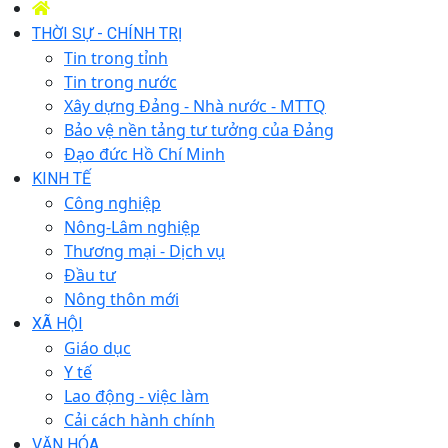
THỜI SỰ - CHÍNH TRỊ
Tin trong tỉnh
Tin trong nước
Xây dựng Đảng - Nhà nước - MTTQ
Bảo vệ nền tảng tư tưởng của Đảng
Đạo đức Hồ Chí Minh
KINH TẾ
Công nghiệp
Nông-Lâm nghiệp
Thương mại - Dịch vụ
Đầu tư
Nông thôn mới
XÃ HỘI
Giáo dục
Y tế
Lao động - việc làm
Cải cách hành chính
VĂN HÓA