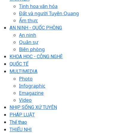
Tinh hoa văn hóa
Đất và người Tuyên Quang
Ẩm thực
AN NINH - QUỐC PHÒNG
An ninh
Quân sự
Biên phòng
KHOA HỌC - CÔNG NGHỆ
QUỐC TẾ
MULTIMEDIA
Photo
Infographic
Emagazine
Video
NHỊP SỐNG XỨ TUYÊN
PHÁP LUẬT
Thể thao
THIẾU NHI