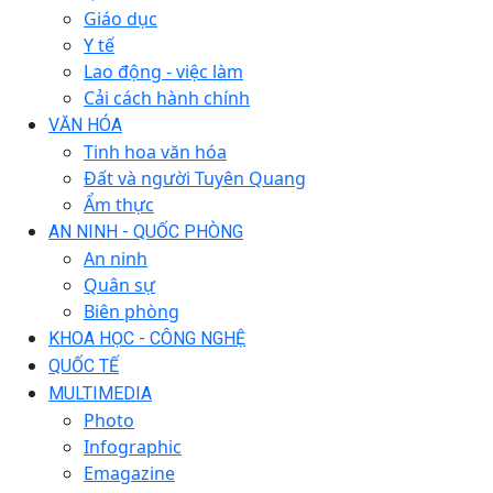
Giáo dục
Y tế
Lao động - việc làm
Cải cách hành chính
VĂN HÓA
Tinh hoa văn hóa
Đất và người Tuyên Quang
Ẩm thực
AN NINH - QUỐC PHÒNG
An ninh
Quân sự
Biên phòng
KHOA HỌC - CÔNG NGHỆ
QUỐC TẾ
MULTIMEDIA
Photo
Infographic
Emagazine