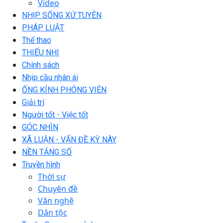
Video
NHỊP SỐNG XỨ TUYÊN
PHÁP LUẬT
Thể thao
THIẾU NHI
Chính sách
Nhịp cầu nhân ái
ỐNG KÍNH PHÓNG VIÊN
Giải trí
Người tốt - Việc tốt
GÓC NHÌN
XÃ LUẬN - VẤN ĐỀ KỲ NÀY
NỀN TẢNG SỐ
Truyền hình
Thời sự
Chuyên đề
Văn nghệ
Dân tộc