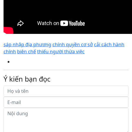
sáp nhập địa phương
chính quyền cơ sở
cải cách hành
chính
biên chế
thiếu người thừa việc
Ý kiến bạn đọc