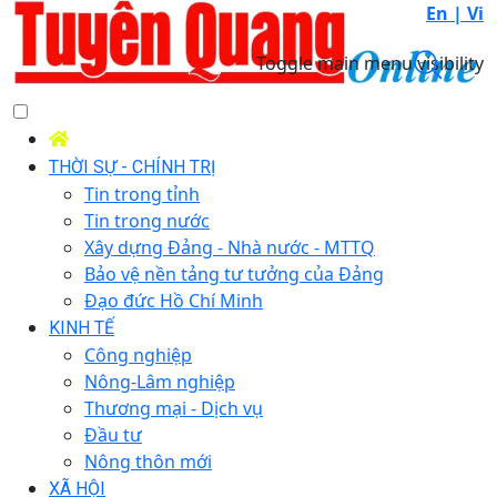
En |
Vi
Toggle main menu visibility
THỜI SỰ - CHÍNH TRỊ
Tin trong tỉnh
Tin trong nước
Xây dựng Đảng - Nhà nước - MTTQ
Bảo vệ nền tảng tư tưởng của Đảng
Đạo đức Hồ Chí Minh
KINH TẾ
Công nghiệp
Nông-Lâm nghiệp
Thương mại - Dịch vụ
Đầu tư
Nông thôn mới
XÃ HỘI