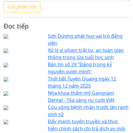
Đọc tiếp
Sơn Dương phát huy vai trò đảng
viên
Xử lý vi phạm trật tự, an toàn giao
thông trong lứa tuổi học sinh
Bản tin số 29 “Đảng trong kỷ
nguyên vươn mình”
Thời tiết Tuyên Quang ngày 12
tháng 12 năm 2025
Nha khoa thẩm mỹ Gangnam
Dental - Tỏa sáng nụ cười Việt
Cứu sống bệnh nhân trước lằn ranh
sinh tử
Đẩy mạnh tuyên truyền và thực
hiện chính sách chi trả dịch vụ môi