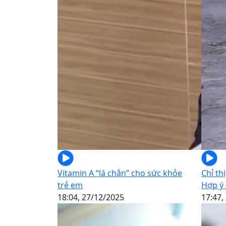
Vitamin A “lá chắn” cho sức khỏe
Chỉ th
trẻ em
Hợp ý
18:04, 27/12/2025
17:47,