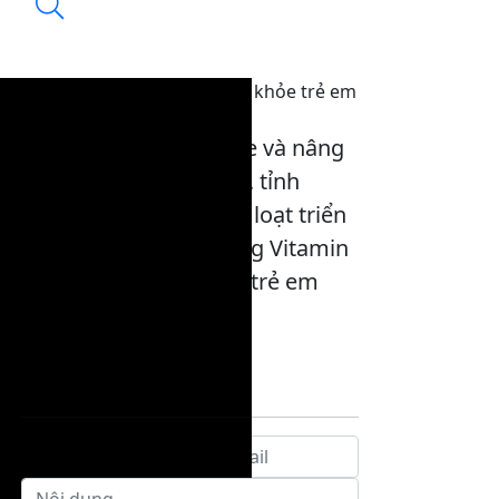
Vitamin A “lá chắn” cho sức khỏe trẻ em
18:04, 27/12/2025
Nhằm bảo vệ sức khỏe và nâng
cao chất lượng dân số, tỉnh
Tuyên Quang đã đồng loạt triển
khai chiến dịch bổ sung Vitamin
A đợt 2 năm 2025 cho trẻ em
trong độ tuổi.