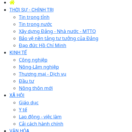
THỜI SỰ - CHÍNH TRỊ
Tin trong tỉnh
Tin trong nước
Xây dựng Đảng - Nhà nước - MTTQ
Bảo vệ nền tảng tư tưởng của Đảng
Đạo đức Hồ Chí Minh
KINH TẾ
Công nghiệp
Nông-Lâm nghiệp
Thương mại - Dịch vụ
Đầu tư
Nông thôn mới
XÃ HỘI
Giáo dục
Y tế
Lao động - việc làm
Cải cách hành chính
VĂN HÓA