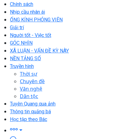
Chính sách
Nhịp cầu nhân ái
ỐNG KÍNH PHÓNG VIÊN
Giải trí
Người tốt - Việc tốt
GÓC NHÌN
XÃ LUẬN - VẤN ĐỀ KỲ NÀY
NỀN TẢNG SỐ
Truyền hình
Thời sự
Chuyên đề
Văn nghệ
Dân tộc
Tuyên Quang qua ảnh
Thông tin quảng bá
Học tập theo Bác