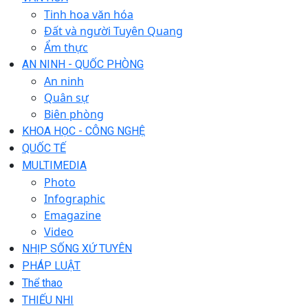
Tinh hoa văn hóa
Đất và người Tuyên Quang
Ẩm thực
AN NINH - QUỐC PHÒNG
An ninh
Quân sự
Biên phòng
KHOA HỌC - CÔNG NGHỆ
QUỐC TẾ
MULTIMEDIA
Photo
Infographic
Emagazine
Video
NHỊP SỐNG XỨ TUYÊN
PHÁP LUẬT
Thể thao
THIẾU NHI