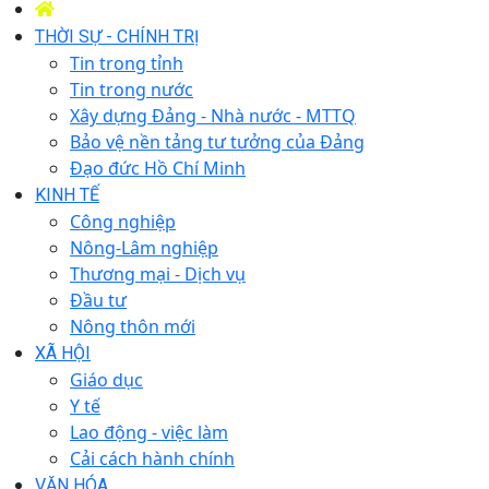
THỜI SỰ - CHÍNH TRỊ
Tin trong tỉnh
Tin trong nước
Xây dựng Đảng - Nhà nước - MTTQ
Bảo vệ nền tảng tư tưởng của Đảng
Đạo đức Hồ Chí Minh
KINH TẾ
Công nghiệp
Nông-Lâm nghiệp
Thương mại - Dịch vụ
Đầu tư
Nông thôn mới
XÃ HỘI
Giáo dục
Y tế
Lao động - việc làm
Cải cách hành chính
VĂN HÓA