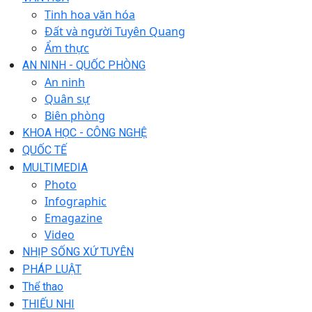
Tinh hoa văn hóa
Đất và người Tuyên Quang
Ẩm thực
AN NINH - QUỐC PHÒNG
An ninh
Quân sự
Biên phòng
KHOA HỌC - CÔNG NGHỆ
QUỐC TẾ
MULTIMEDIA
Photo
Infographic
Emagazine
Video
NHỊP SỐNG XỨ TUYÊN
PHÁP LUẬT
Thể thao
THIẾU NHI