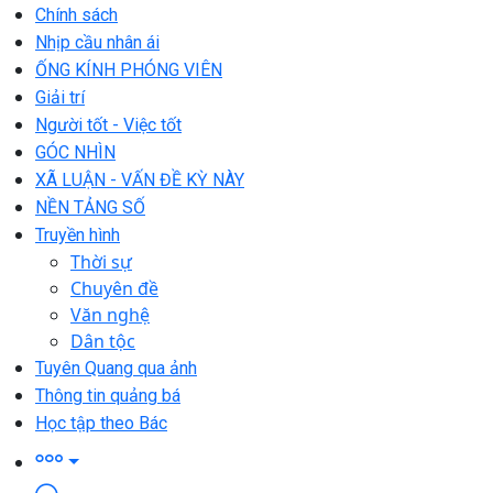
Chính sách
Nhịp cầu nhân ái
ỐNG KÍNH PHÓNG VIÊN
Giải trí
Người tốt - Việc tốt
GÓC NHÌN
XÃ LUẬN - VẤN ĐỀ KỲ NÀY
NỀN TẢNG SỐ
Truyền hình
Thời sự
Chuyên đề
Văn nghệ
Dân tộc
Tuyên Quang qua ảnh
Thông tin quảng bá
Học tập theo Bác