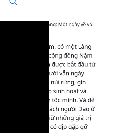
Check in Tuyên Quang: Một ngày về với
Nặm Đăm
13:00, 13/01/2026
Ở thôn Nặm Đăm, có một Làng
văn hoá du lịch cộng đồng Nặm
Đăm, nơi du lịch được bắt đầu từ
chính những người vẫn ngày
ngày sống cùng núi rừng, gìn
giữ nếp nhà, nếp sinh hoạt và
văn hoá của dân tộc mình. Và để
hiểu rõ hơn về cách người Dao ở
Nặm Đăm gìn giữ những giá trị
ấy, chúng tôi đã có dịp gặp gỡ