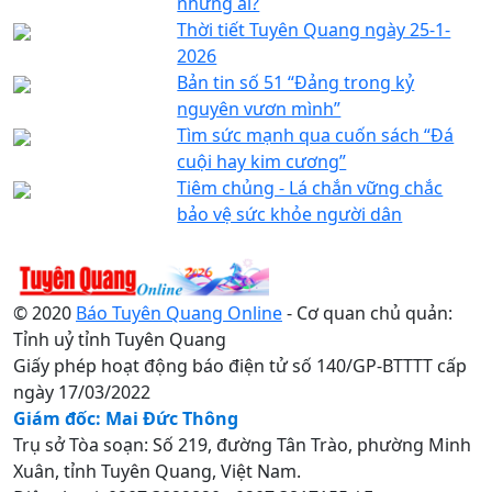
những ai?
Thời tiết Tuyên Quang ngày 25-1-
2026
Bản tin số 51 “Đảng trong kỷ
nguyên vươn mình”
Tìm sức mạnh qua cuốn sách “Đá
cuội hay kim cương”
Tiêm chủng - Lá chắn vững chắc
bảo vệ sức khỏe người dân
© 2020
Báo Tuyên Quang Online
- Cơ quan chủ quản:
Tỉnh uỷ tỉnh Tuyên Quang
Giấy phép hoạt động báo điện tử số 140/GP-BTTTT cấp
ngày 17/03/2022
Giám đốc: Mai Đức Thông
Trụ sở Tòa soạn: Số 219, đường Tân Trào, phường Minh
Xuân, tỉnh Tuyên Quang, Việt Nam.