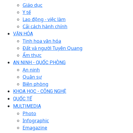
Giáo dục
Y tế
Lao động - việc làm
Cải cách hành chính
VĂN HÓA
Tinh hoa văn hóa
Đất và người Tuyên Quang
Ẩm thực
AN NINH - QUỐC PHÒNG
An ninh
Quân sự
Biên phòng
KHOA HỌC - CÔNG NGHỆ
QUỐC TẾ
MULTIMEDIA
Photo
Infographic
Emagazine