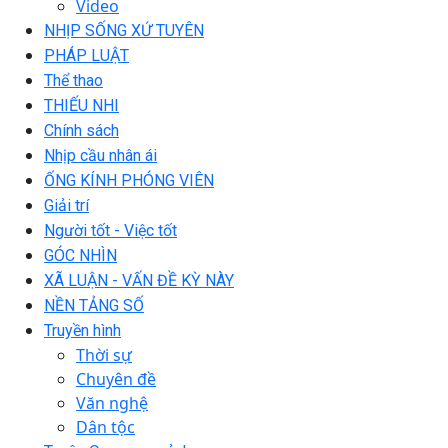
Video
NHỊP SỐNG XỨ TUYÊN
PHÁP LUẬT
Thể thao
THIẾU NHI
Chính sách
Nhịp cầu nhân ái
ỐNG KÍNH PHÓNG VIÊN
Giải trí
Người tốt - Việc tốt
GÓC NHÌN
XÃ LUẬN - VẤN ĐỀ KỲ NÀY
NỀN TẢNG SỐ
Truyền hình
Thời sự
Chuyên đề
Văn nghệ
Dân tộc