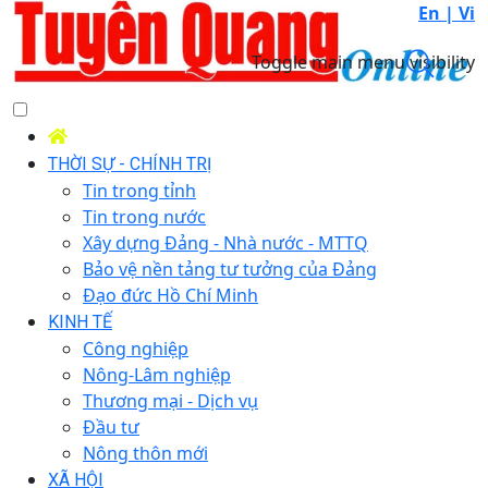
En |
Vi
Toggle main menu visibility
THỜI SỰ - CHÍNH TRỊ
Tin trong tỉnh
Tin trong nước
Xây dựng Đảng - Nhà nước - MTTQ
Bảo vệ nền tảng tư tưởng của Đảng
Đạo đức Hồ Chí Minh
KINH TẾ
Công nghiệp
Nông-Lâm nghiệp
Thương mại - Dịch vụ
Đầu tư
Nông thôn mới
XÃ HỘI