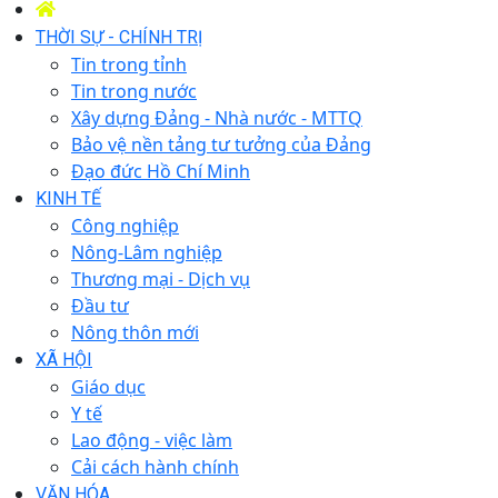
THỜI SỰ - CHÍNH TRỊ
Tin trong tỉnh
Tin trong nước
Xây dựng Đảng - Nhà nước - MTTQ
Bảo vệ nền tảng tư tưởng của Đảng
Đạo đức Hồ Chí Minh
KINH TẾ
Công nghiệp
Nông-Lâm nghiệp
Thương mại - Dịch vụ
Đầu tư
Nông thôn mới
XÃ HỘI
Giáo dục
Y tế
Lao động - việc làm
Cải cách hành chính
VĂN HÓA