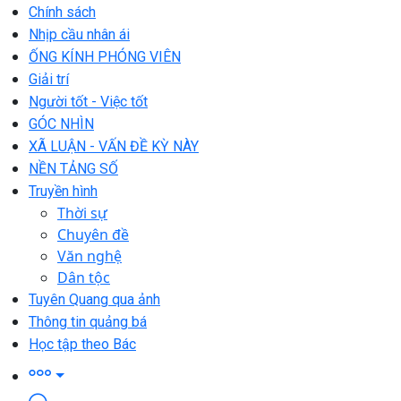
Chính sách
Nhịp cầu nhân ái
ỐNG KÍNH PHÓNG VIÊN
Giải trí
Người tốt - Việc tốt
GÓC NHÌN
XÃ LUẬN - VẤN ĐỀ KỲ NÀY
NỀN TẢNG SỐ
Truyền hình
Thời sự
Chuyên đề
Văn nghệ
Dân tộc
Tuyên Quang qua ảnh
Thông tin quảng bá
Học tập theo Bác