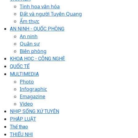
Tinh hoa văn hóa
Đất và người Tuyên Quang
Ẩm thực
AN NINH - QUỐC PHÒNG
An ninh
Quân sự
Biên phòng
KHOA HỌC - CÔNG NGHỆ
QUỐC TẾ
MULTIMEDIA
Photo
Infographic
Emagazine
Video
NHỊP SỐNG XỨ TUYÊN
PHÁP LUẬT
Thể thao
THIẾU NHI