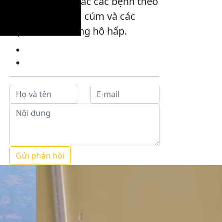
tăng nguy cơ mắc các bệnh theo
mùa, đặc biệt là cúm và các
bệnh viêm đường hô hấp.
Gửi phản hồi