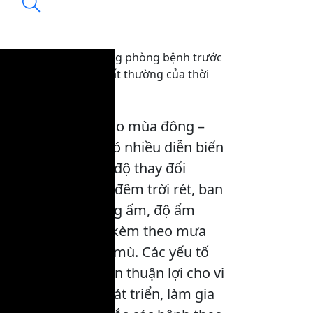
Người dân chủ động phòng bệnh trước
những diễn biến bất thường của thời
tiết
13:06, 17/01/2026
Những ngày giao mùa đông –
xuân, thời tiết có nhiều diễn biến
phức tạp, nhiệt độ thay đổi
nhanh, sáng và đêm trời rét, ban
ngày có lúc nắng ấm, độ ẩm
không khí cao, kèm theo mưa
phùn và sương mù. Các yếu tố
này tạo điều kiện thuận lợi cho vi
rút, vi khuẩn phát triển, làm gia