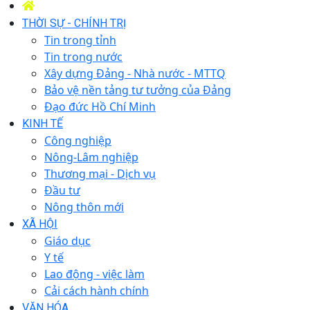
THỜI SỰ - CHÍNH TRỊ
Tin trong tỉnh
Tin trong nước
Xây dựng Đảng - Nhà nước - MTTQ
Bảo vệ nền tảng tư tưởng của Đảng
Đạo đức Hồ Chí Minh
KINH TẾ
Công nghiệp
Nông-Lâm nghiệp
Thương mại - Dịch vụ
Đầu tư
Nông thôn mới
XÃ HỘI
Giáo dục
Y tế
Lao động - việc làm
Cải cách hành chính
VĂN HÓA