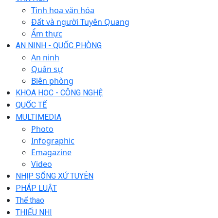
Tinh hoa văn hóa
Đất và người Tuyên Quang
Ẩm thực
AN NINH - QUỐC PHÒNG
An ninh
Quân sự
Biên phòng
KHOA HỌC - CÔNG NGHỆ
QUỐC TẾ
MULTIMEDIA
Photo
Infographic
Emagazine
Video
NHỊP SỐNG XỨ TUYÊN
PHÁP LUẬT
Thể thao
THIẾU NHI