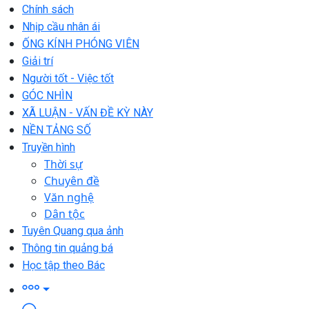
Chính sách
Nhịp cầu nhân ái
ỐNG KÍNH PHÓNG VIÊN
Giải trí
Người tốt - Việc tốt
GÓC NHÌN
XÃ LUẬN - VẤN ĐỀ KỲ NÀY
NỀN TẢNG SỐ
Truyền hình
Thời sự
Chuyên đề
Văn nghệ
Dân tộc
Tuyên Quang qua ảnh
Thông tin quảng bá
Học tập theo Bác