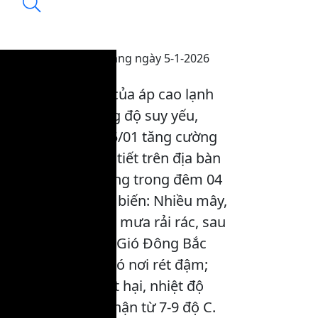
Thời tiết Tuyên Quang ngày 5-1-2026
20:09, 04/01/2026
Do ảnh hưởng của áp cao lạnh
lục địa có cường độ suy yếu,
khoảng ngày 05/01 tăng cường
yếu trở lại. Thời tiết trên địa bàn
tỉnh Tuyên Quang trong đêm 04
ngày 05/01 phổ biến: Nhiều mây,
đêm và sáng có mưa rải rác, sau
có mưa vài nơi. Gió Đông Bắc
cấp 2. Trời rét, có nơi rét đậm;
vùng núi cao rét hại, nhiệt độ
thấp nhất ghi nhận từ 7-9 độ C.