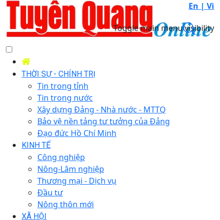
En |
Vi
Toggle main menu visibility
THỜI SỰ - CHÍNH TRỊ
Tin trong tỉnh
Tin trong nước
Xây dựng Đảng - Nhà nước - MTTQ
Bảo vệ nền tảng tư tưởng của Đảng
Đạo đức Hồ Chí Minh
KINH TẾ
Công nghiệp
Nông-Lâm nghiệp
Thương mại - Dịch vụ
Đầu tư
Nông thôn mới
XÃ HỘI