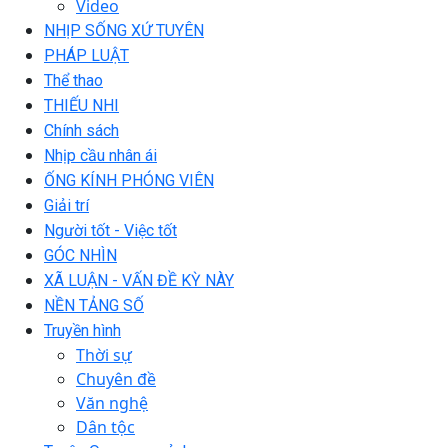
Video
NHỊP SỐNG XỨ TUYÊN
PHÁP LUẬT
Thể thao
THIẾU NHI
Chính sách
Nhịp cầu nhân ái
ỐNG KÍNH PHÓNG VIÊN
Giải trí
Người tốt - Việc tốt
GÓC NHÌN
XÃ LUẬN - VẤN ĐỀ KỲ NÀY
NỀN TẢNG SỐ
Truyền hình
Thời sự
Chuyên đề
Văn nghệ
Dân tộc