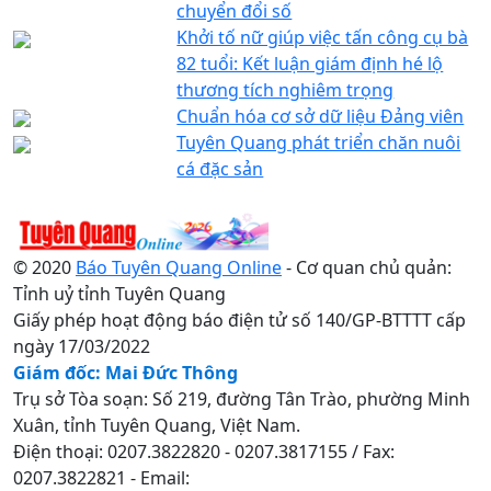
chuyển đổi số
Khởi tố nữ giúp việc tấn công cụ bà
82 tuổi: Kết luận giám định hé lộ
thương tích nghiêm trọng
Chuẩn hóa cơ sở dữ liệu Đảng viên
Tuyên Quang phát triển chăn nuôi
cá đặc sản
© 2020
Báo Tuyên Quang Online
- Cơ quan chủ quản:
Tỉnh uỷ tỉnh Tuyên Quang
Giấy phép hoạt động báo điện tử số 140/GP-BTTTT cấp
ngày 17/03/2022
Giám đốc: Mai Đức Thông
Trụ sở Tòa soạn: Số 219, đường Tân Trào, phường Minh
Xuân, tỉnh Tuyên Quang, Việt Nam.
Điện thoại: 0207.3822820 - 0207.3817155 / Fax:
0207.3822821 - Email: