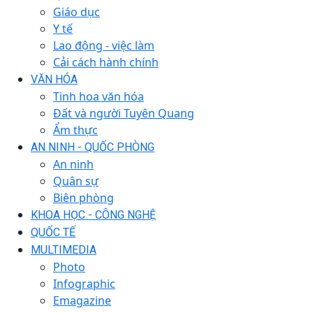
Giáo dục
Y tế
Lao động - việc làm
Cải cách hành chính
VĂN HÓA
Tinh hoa văn hóa
Đất và người Tuyên Quang
Ẩm thực
AN NINH - QUỐC PHÒNG
An ninh
Quân sự
Biên phòng
KHOA HỌC - CÔNG NGHỆ
QUỐC TẾ
MULTIMEDIA
Photo
Infographic
Emagazine