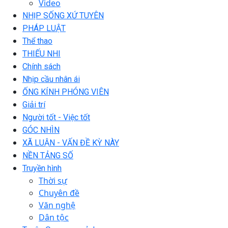
Video
NHỊP SỐNG XỨ TUYÊN
PHÁP LUẬT
Thể thao
THIẾU NHI
Chính sách
Nhịp cầu nhân ái
ỐNG KÍNH PHÓNG VIÊN
Giải trí
Người tốt - Việc tốt
GÓC NHÌN
XÃ LUẬN - VẤN ĐỀ KỲ NÀY
NỀN TẢNG SỐ
Truyền hình
Thời sự
Chuyên đề
Văn nghệ
Dân tộc