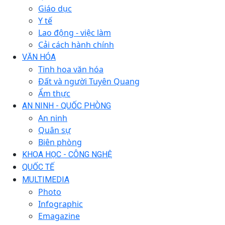
Giáo dục
Y tế
Lao động - việc làm
Cải cách hành chính
VĂN HÓA
Tinh hoa văn hóa
Đất và người Tuyên Quang
Ẩm thực
AN NINH - QUỐC PHÒNG
An ninh
Quân sự
Biên phòng
KHOA HỌC - CÔNG NGHỆ
QUỐC TẾ
MULTIMEDIA
Photo
Infographic
Emagazine