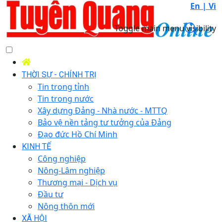
En |
Vi
Toggle main menu visibility
THỜI SỰ - CHÍNH TRỊ
Tin trong tỉnh
Tin trong nước
Xây dựng Đảng - Nhà nước - MTTQ
Bảo vệ nền tảng tư tưởng của Đảng
Đạo đức Hồ Chí Minh
KINH TẾ
Công nghiệp
Nông-Lâm nghiệp
Thương mại - Dịch vụ
Đầu tư
Nông thôn mới
XÃ HỘI