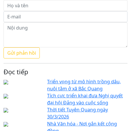
Đọc tiếp
Triển vọng từ mô hình trồng dâu,
nuôi tằm ở xã Bắc Quang
Tích cực triển khai đưa Nghị quyết
đại hội Đảng vào cuộc sống
Thời tiết Tuyên Quang ngày
30/3/2026
Nhà Văn hóa - Nơi gắn kết cộng
đồng