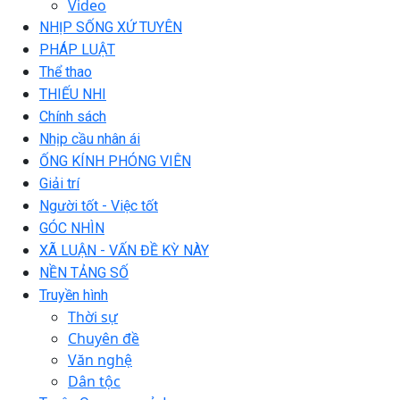
Video
NHỊP SỐNG XỨ TUYÊN
PHÁP LUẬT
Thể thao
THIẾU NHI
Chính sách
Nhịp cầu nhân ái
ỐNG KÍNH PHÓNG VIÊN
Giải trí
Người tốt - Việc tốt
GÓC NHÌN
XÃ LUẬN - VẤN ĐỀ KỲ NÀY
NỀN TẢNG SỐ
Truyền hình
Thời sự
Chuyên đề
Văn nghệ
Dân tộc