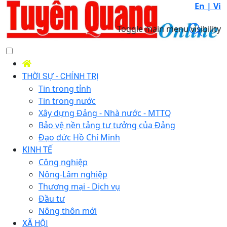
En |
Vi
Toggle main menu visibility
THỜI SỰ - CHÍNH TRỊ
Tin trong tỉnh
Tin trong nước
Xây dựng Đảng - Nhà nước - MTTQ
Bảo vệ nền tảng tư tưởng của Đảng
Đạo đức Hồ Chí Minh
KINH TẾ
Công nghiệp
Nông-Lâm nghiệp
Thương mại - Dịch vụ
Đầu tư
Nông thôn mới
XÃ HỘI