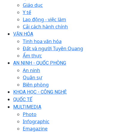
Giáo dục
Y tế
Lao động - việc làm
Cải cách hành chính
VĂN HÓA
Tinh hoa văn hóa
Đất và người Tuyên Quang
Ẩm thực
AN NINH - QUỐC PHÒNG
An ninh
Quân sự
Biên phòng
KHOA HỌC - CÔNG NGHỆ
QUỐC TẾ
MULTIMEDIA
Photo
Infographic
Emagazine