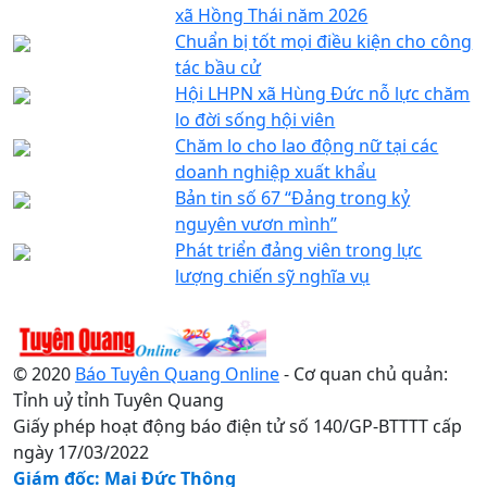
xã Hồng Thái năm 2026
Chuẩn bị tốt mọi điều kiện cho công
tác bầu cử
Hội LHPN xã Hùng Đức nỗ lực chăm
lo đời sống hội viên
Chăm lo cho lao động nữ tại các
doanh nghiệp xuất khẩu
Bản tin số 67 “Đảng trong kỷ
nguyên vươn mình”
Phát triển đảng viên trong lực
lượng chiến sỹ nghĩa vụ
© 2020
Báo Tuyên Quang Online
- Cơ quan chủ quản:
Tỉnh uỷ tỉnh Tuyên Quang
Giấy phép hoạt động báo điện tử số 140/GP-BTTTT cấp
ngày 17/03/2022
Giám đốc: Mai Đức Thông