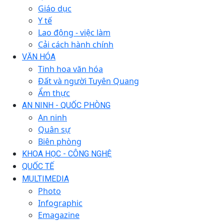
Giáo dục
Y tế
Lao động - việc làm
Cải cách hành chính
VĂN HÓA
Tinh hoa văn hóa
Đất và người Tuyên Quang
Ẩm thực
AN NINH - QUỐC PHÒNG
An ninh
Quân sự
Biên phòng
KHOA HỌC - CÔNG NGHỆ
QUỐC TẾ
MULTIMEDIA
Photo
Infographic
Emagazine