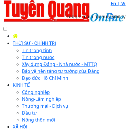
En |
Vi
Toggle main menu visibility
THỜI SỰ - CHÍNH TRỊ
Tin trong tỉnh
Tin trong nước
Xây dựng Đảng - Nhà nước - MTTQ
Bảo vệ nền tảng tư tưởng của Đảng
Đạo đức Hồ Chí Minh
KINH TẾ
Công nghiệp
Nông-Lâm nghiệp
Thương mại - Dịch vụ
Đầu tư
Nông thôn mới
XÃ HỘI