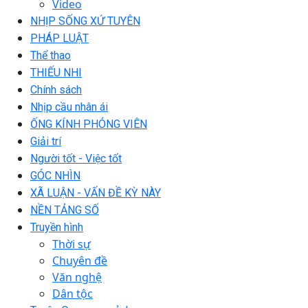
Video
NHỊP SỐNG XỨ TUYÊN
PHÁP LUẬT
Thể thao
THIẾU NHI
Chính sách
Nhịp cầu nhân ái
ỐNG KÍNH PHÓNG VIÊN
Giải trí
Người tốt - Việc tốt
GÓC NHÌN
XÃ LUẬN - VẤN ĐỀ KỲ NÀY
NỀN TẢNG SỐ
Truyền hình
Thời sự
Chuyên đề
Văn nghệ
Dân tộc