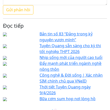
Đọc tiếp
Bản tin số 83 “Đảng trong kỷ
nguyên vươn mình”
Tuyên Quang sẵn sàng cho kỳ thi
tốt nghiệp THPT 2026
Nhịp sống mới của người cao tuổi
Đẩy mạnh phát triển ngành nghề
nông thôn
Công nghệ & Đời sống | Xác nhận
SIM chính chủ qua VNeID
Thời tiết Tuyên Quang ngày
9/4/2026
Bữa cơm sum họp nơi lòng hồ