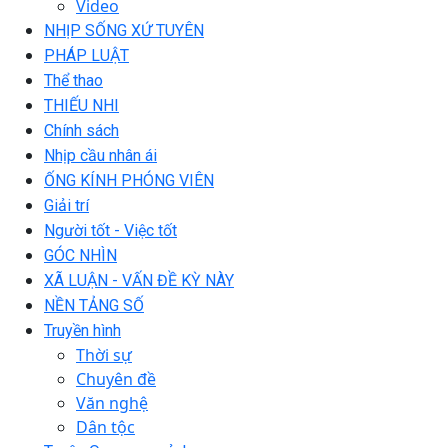
Video
NHỊP SỐNG XỨ TUYÊN
PHÁP LUẬT
Thể thao
THIẾU NHI
Chính sách
Nhịp cầu nhân ái
ỐNG KÍNH PHÓNG VIÊN
Giải trí
Người tốt - Việc tốt
GÓC NHÌN
XÃ LUẬN - VẤN ĐỀ KỲ NÀY
NỀN TẢNG SỐ
Truyền hình
Thời sự
Chuyên đề
Văn nghệ
Dân tộc