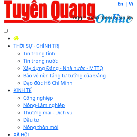
En |
Vi
Toggle main menu visibility
THỜI SỰ - CHÍNH TRỊ
Tin trong tỉnh
Tin trong nước
Xây dựng Đảng - Nhà nước - MTTQ
Bảo vệ nền tảng tư tưởng của Đảng
Đạo đức Hồ Chí Minh
KINH TẾ
Công nghiệp
Nông-Lâm nghiệp
Thương mại - Dịch vụ
Đầu tư
Nông thôn mới
XÃ HỘI