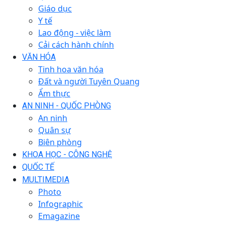
Giáo dục
Y tế
Lao động - việc làm
Cải cách hành chính
VĂN HÓA
Tinh hoa văn hóa
Đất và người Tuyên Quang
Ẩm thực
AN NINH - QUỐC PHÒNG
An ninh
Quân sự
Biên phòng
KHOA HỌC - CÔNG NGHỆ
QUỐC TẾ
MULTIMEDIA
Photo
Infographic
Emagazine