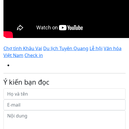
Chợ tình Khâu Vai
Du lịch Tuyên Quang
Lễ hội
Văn hóa
Việt Nam
Check in
Ý kiến bạn đọc