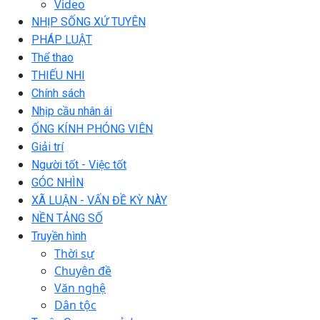
Video
NHỊP SỐNG XỨ TUYÊN
PHÁP LUẬT
Thể thao
THIẾU NHI
Chính sách
Nhịp cầu nhân ái
ỐNG KÍNH PHÓNG VIÊN
Giải trí
Người tốt - Việc tốt
GÓC NHÌN
XÃ LUẬN - VẤN ĐỀ KỲ NÀY
NỀN TẢNG SỐ
Truyền hình
Thời sự
Chuyên đề
Văn nghệ
Dân tộc