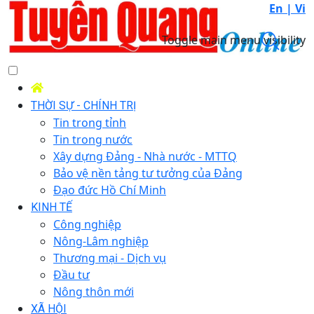
En |
Vi
Toggle main menu visibility
THỜI SỰ - CHÍNH TRỊ
Tin trong tỉnh
Tin trong nước
Xây dựng Đảng - Nhà nước - MTTQ
Bảo vệ nền tảng tư tưởng của Đảng
Đạo đức Hồ Chí Minh
KINH TẾ
Công nghiệp
Nông-Lâm nghiệp
Thương mại - Dịch vụ
Đầu tư
Nông thôn mới
XÃ HỘI