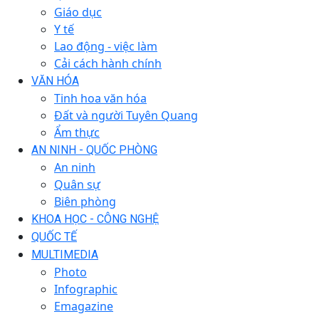
Giáo dục
Y tế
Lao động - việc làm
Cải cách hành chính
VĂN HÓA
Tinh hoa văn hóa
Đất và người Tuyên Quang
Ẩm thực
AN NINH - QUỐC PHÒNG
An ninh
Quân sự
Biên phòng
KHOA HỌC - CÔNG NGHỆ
QUỐC TẾ
MULTIMEDIA
Photo
Infographic
Emagazine