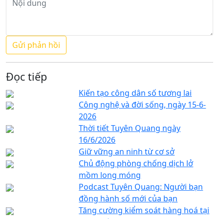
Đọc tiếp
Kiến tạo công dân số tương lai
Công nghệ và đời sống, ngày 15-6-
2026
Thời tiết Tuyên Quang ngày
16/6/2026
Giữ vững an ninh từ cơ sở
Chủ động phòng chống dịch lở
mồm long móng
Podcast Tuyên Quang: Người bạn
đồng hành số mới của bạn
Tăng cường kiểm soát hàng hoá tại