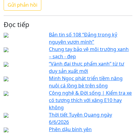
Đọc tiếp
Bản tin số 108 “Đảng trong kỷ
nguyên vươn mình”
Chung tay bảo vệ môi trường xanh
– sạch - đẹp
“Vành đai thực phẩm xanh” từ tư
duy sản xuất mới
Minh Ngọc phát triển tiềm năng
nuôi cá lồng bè trên sông
Công nghệ & Đời sống | Kiểm tra xe
có tương thích với xăng E10 hay
không
Thời tiết Tuyên Quang ngày
6/6/2026
Phên dậu bình yên