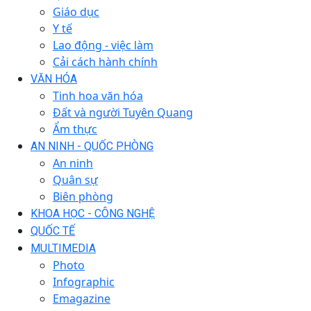
Giáo dục
Y tế
Lao động - việc làm
Cải cách hành chính
VĂN HÓA
Tinh hoa văn hóa
Đất và người Tuyên Quang
Ẩm thực
AN NINH - QUỐC PHÒNG
An ninh
Quân sự
Biên phòng
KHOA HỌC - CÔNG NGHỆ
QUỐC TẾ
MULTIMEDIA
Photo
Infographic
Emagazine