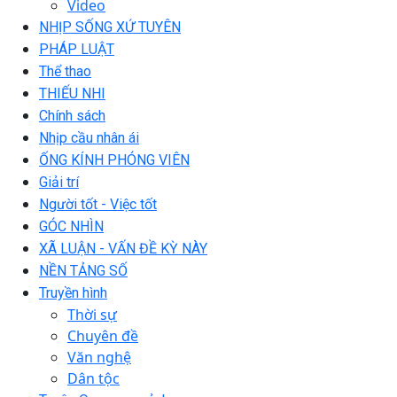
Video
NHỊP SỐNG XỨ TUYÊN
PHÁP LUẬT
Thể thao
THIẾU NHI
Chính sách
Nhịp cầu nhân ái
ỐNG KÍNH PHÓNG VIÊN
Giải trí
Người tốt - Việc tốt
GÓC NHÌN
XÃ LUẬN - VẤN ĐỀ KỲ NÀY
NỀN TẢNG SỐ
Truyền hình
Thời sự
Chuyên đề
Văn nghệ
Dân tộc