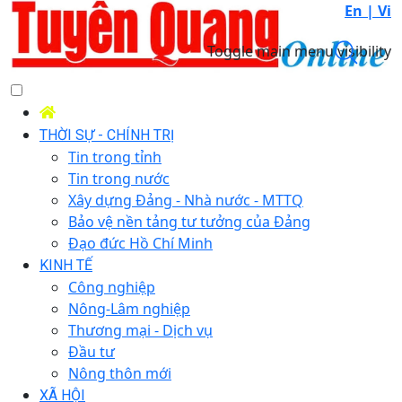
En |
Vi
Toggle main menu visibility
THỜI SỰ - CHÍNH TRỊ
Tin trong tỉnh
Tin trong nước
Xây dựng Đảng - Nhà nước - MTTQ
Bảo vệ nền tảng tư tưởng của Đảng
Đạo đức Hồ Chí Minh
KINH TẾ
Công nghiệp
Nông-Lâm nghiệp
Thương mại - Dịch vụ
Đầu tư
Nông thôn mới
XÃ HỘI