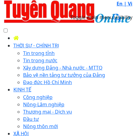
En |
Vi
Toggle main menu visibility
THỜI SỰ - CHÍNH TRỊ
Tin trong tỉnh
Tin trong nước
Xây dựng Đảng - Nhà nước - MTTQ
Bảo vệ nền tảng tư tưởng của Đảng
Đạo đức Hồ Chí Minh
KINH TẾ
Công nghiệp
Nông-Lâm nghiệp
Thương mại - Dịch vụ
Đầu tư
Nông thôn mới
XÃ HỘI