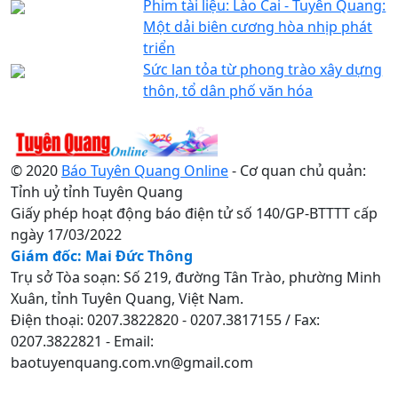
Phim tài liệu: Lào Cai - Tuyên Quang:
Một dải biên cương hòa nhịp phát
triển
Sức lan tỏa từ phong trào xây dựng
thôn, tổ dân phố văn hóa
© 2020
Báo Tuyên Quang Online
- Cơ quan chủ quản:
Tỉnh uỷ tỉnh Tuyên Quang
Giấy phép hoạt động báo điện tử số 140/GP-BTTTT cấp
ngày 17/03/2022
Giám đốc: Mai Đức Thông
Trụ sở Tòa soạn: Số 219, đường Tân Trào, phường Minh
Xuân, tỉnh Tuyên Quang, Việt Nam.
Điện thoại: 0207.3822820 - 0207.3817155 / Fax:
0207.3822821 - Email:
baotuyenquang.com.vn@gmail.com