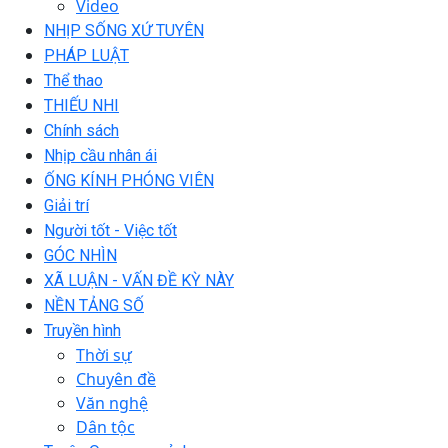
Video
NHỊP SỐNG XỨ TUYÊN
PHÁP LUẬT
Thể thao
THIẾU NHI
Chính sách
Nhịp cầu nhân ái
ỐNG KÍNH PHÓNG VIÊN
Giải trí
Người tốt - Việc tốt
GÓC NHÌN
XÃ LUẬN - VẤN ĐỀ KỲ NÀY
NỀN TẢNG SỐ
Truyền hình
Thời sự
Chuyên đề
Văn nghệ
Dân tộc