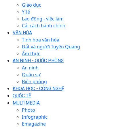
Giáo dục
Y tế
Lao động - việc làm
Cải cách hành chính
VĂN HÓA
Tinh hoa văn hóa
Đất và người Tuyên Quang
Ẩm thực
AN NINH - QUỐC PHÒNG
An ninh
Quân sự
Biên phòng
KHOA HỌC - CÔNG NGHỆ
QUỐC TẾ
MULTIMEDIA
Photo
Infographic
Emagazine