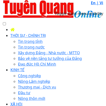
En |
Vi
Toggle main menu visibility
THỜI SỰ - CHÍNH TRỊ
Tin trong tỉnh
Tin trong nước
Xây dựng Đảng - Nhà nước - MTTQ
Bảo vệ nền tảng tư tưởng của Đảng
Đạo đức Hồ Chí Minh
KINH TẾ
Công nghiệp
Nông-Lâm nghiệp
Thương mại - Dịch vụ
Đầu tư
Nông thôn mới
XÃ HỘI