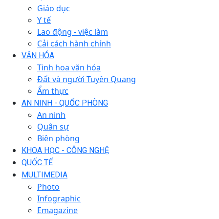
Giáo dục
Y tế
Lao động - việc làm
Cải cách hành chính
VĂN HÓA
Tinh hoa văn hóa
Đất và người Tuyên Quang
Ẩm thực
AN NINH - QUỐC PHÒNG
An ninh
Quân sự
Biên phòng
KHOA HỌC - CÔNG NGHỆ
QUỐC TẾ
MULTIMEDIA
Photo
Infographic
Emagazine