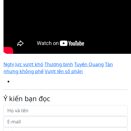
Nghị lực vượt khó
Thương binh
Tuyên Quang
Tàn
nhưng không phế
Vượt lên số phận
Ý kiến bạn đọc