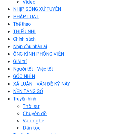
Video
NHỊP SỐNG XỨ TUYÊN
PHÁP LUẬT
Thể thao
THIẾU NHI
Chính sách
Nhịp cầu nhân ái
ỐNG KÍNH PHÓNG VIÊN
Giải trí
Người tốt - Việc tốt
GÓC NHÌN
XÃ LUẬN - VẤN ĐỀ KỲ NÀY
NỀN TẢNG SỐ
Truyền hình
Thời sự
Chuyên đề
Văn nghệ
Dân tộc