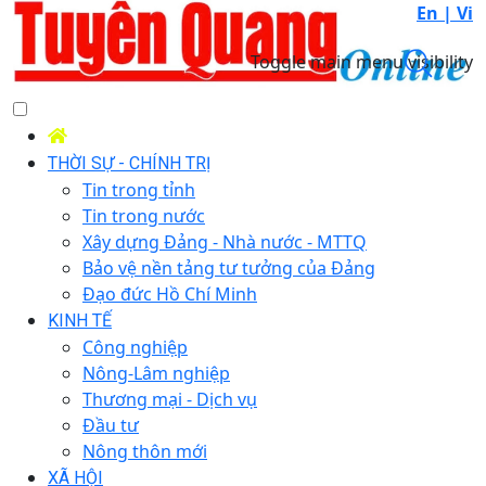
En |
Vi
Toggle main menu visibility
THỜI SỰ - CHÍNH TRỊ
Tin trong tỉnh
Tin trong nước
Xây dựng Đảng - Nhà nước - MTTQ
Bảo vệ nền tảng tư tưởng của Đảng
Đạo đức Hồ Chí Minh
KINH TẾ
Công nghiệp
Nông-Lâm nghiệp
Thương mại - Dịch vụ
Đầu tư
Nông thôn mới
XÃ HỘI