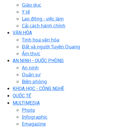
Giáo dục
Y tế
Lao động - việc làm
Cải cách hành chính
VĂN HÓA
Tinh hoa văn hóa
Đất và người Tuyên Quang
Ẩm thực
AN NINH - QUỐC PHÒNG
An ninh
Quân sự
Biên phòng
KHOA HỌC - CÔNG NGHỆ
QUỐC TẾ
MULTIMEDIA
Photo
Infographic
Emagazine