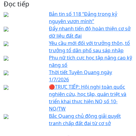
Đọc tiếp
Bản tin số 118 “Đảng trong kỷ
nguyên vươn mình”
Đẩy nhanh tiến độ hoàn thiện cơ sở
dữ liệu đất đai
Yêu cầu mới đối với trưởng thôn, tổ
trưởng tổ dân phố sau sáp nhập
Phụ nữ tích cực học tập nâng cao kỹ
năng số
Thời tiết Tuyên Quang ngày
1/7/2026
🔴TRỰC TIẾP: Hội nghị toàn quốc
nghiên cứu, học tập, quán triệt và
triển khai thực hiện NQ số 10-
NQ/TW
Bắc Quang chủ động giải quyết
tranh chấp đất đai từ cơ sở