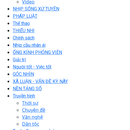
Video
NHỊP SỐNG XỨ TUYÊN
PHÁP LUẬT
Thể thao
THIẾU NHI
Chính sách
Nhịp cầu nhân ái
ỐNG KÍNH PHÓNG VIÊN
Giải trí
Người tốt - Việc tốt
GÓC NHÌN
XÃ LUẬN - VẤN ĐỀ KỲ NÀY
NỀN TẢNG SỐ
Truyền hình
Thời sự
Chuyên đề
Văn nghệ
Dân tộc